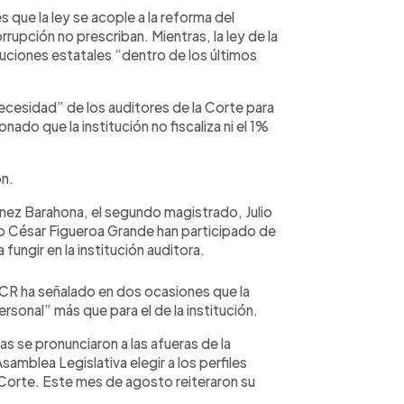
s que la ley se acople a la reforma del
rupción no prescriban. Mientras, la ley de la
ituciones estatales “dentro de los últimos
ecesidad” de los auditores de la Corte para
ado que la institución no fiscaliza ni el 1%
ón.
nez Barahona, el segundo magistrado, Julio
io César Figueroa Grande han participado de
 fungir en la institución auditora.
 CCR ha señalado en dos ocasiones que la
rsonal” más que para el de la institución.
tas se pronunciaron a las afueras de la
Asamblea Legislativa elegir a los perfiles
 Corte. Este mes de agosto reiteraron su