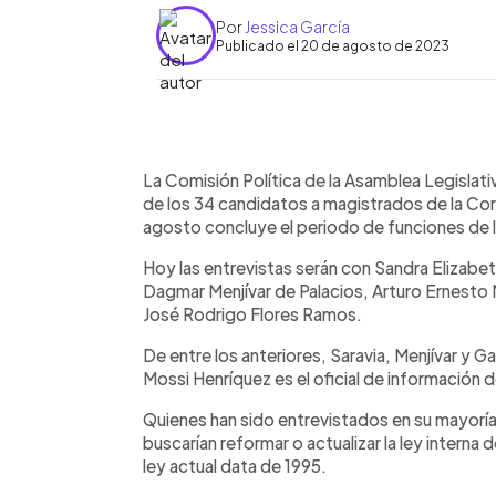
Por
Jessica García
Publicado el 20 de agosto de 2023
0:00
Facebook
Twitter
►
Escuchar artículo
La Comisión Política de la Asamblea Legislativ
de los 34 candidatos a magistrados de la Cor
agosto concluye el periodo de funciones de 
Hoy las entrevistas serán con Sandra Elizabeth
Dagmar Menjívar de Palacios, Arturo Ernesto 
José Rodrigo Flores Ramos.
De entre los anteriores, Saravia, Menjívar y 
Mossi Henríquez es el oficial de información d
Quienes han sido entrevistados en su mayoría 
buscarían reformar o actualizar la ley interna
ley actual data de 1995.