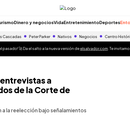
urismo
Dinero y negocios
Vida
Entretenimiento
Deportes
Ento
s Cascadas
Peter Parker
Nativos
Negocios
Centro Histór
 pasado! 🚀 Da el salto a la nueva versión de
elsalvador.com
. Te invitam
 entrevistas a
os de la Corte de
 a la reelección bajo señalamientos