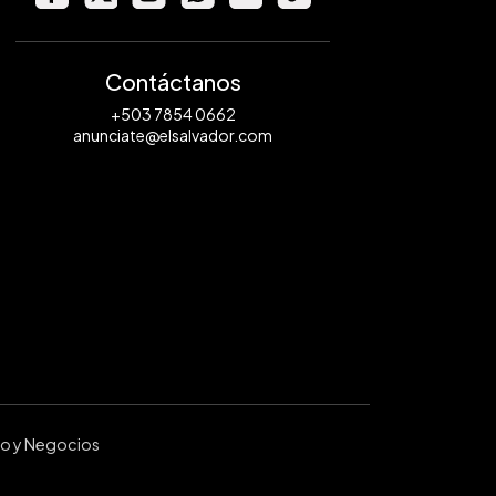
Contáctanos
+503 7854 0662
anunciate@elsalvador.com
ro y Negocios