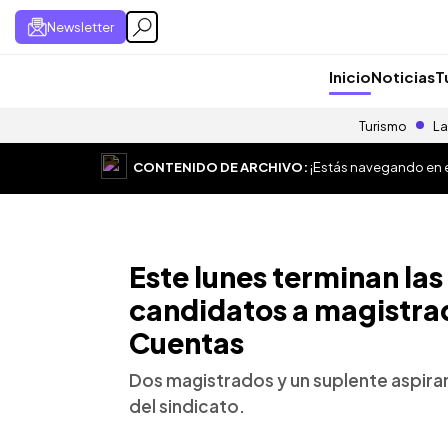
Newsletter
Inicio
Noticias
T
Turismo
La
CONTENIDO DE ARCHIVO:
¡Estás navegando en el
Este lunes terminan las
candidatos a magistrad
Cuentas
Dos magistrados y un suplente aspiran
del sindicato.