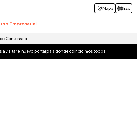
Mapa
Esp
rno Empresarial
ico Centenario
os a visitar el nuevo portal país donde coincidimos todos.