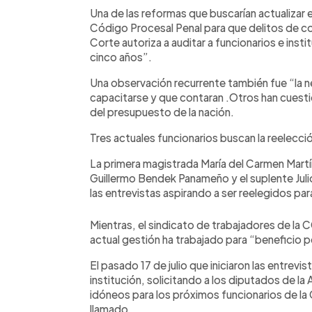
Una de las reformas que buscarían actualizar e
Código Procesal Penal para que delitos de cor
Corte autoriza a auditar a funcionarios e inst
cinco años”.
Una observación recurrente también fue “la n
capacitarse y que contaran .Otros han cuestion
del presupuesto de la nación.
Tres actuales funcionarios buscan la reelecci
La primera magistrada María del Carmen Martí
Guillermo Bendek Panameño y el suplente Jul
las entrevistas aspirando a ser reelegidos para
Mientras, el sindicato de trabajadores de la
actual gestión ha trabajado para “beneficio pe
El pasado 17 de julio que iniciaron las entrevis
institución, solicitando a los diputados de la 
idóneos para los próximos funcionarios de la
llamado.