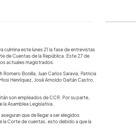
WhatsApp
Copiar link
a culmina este lunes 21 la fase de entrevistas
te de Cuentas de la República. Este 27 de
los actuales magistrados.
 Romero Bonilla, Juan Carlos Saravia, Patricia
Mosi Henríquez, José Arnoldo Gaitán Castro,
Gaitán son empleados de CCR. Por su parte,
e la Asamblea Legislativa.
aseguran que de llegar a ser elegidos
 de la Corte de cuentas, esto debido a que la