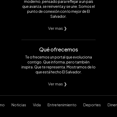
moderno, pensado para reflejar a un país
que avanza, se reinventa y se une. Somos el
punto de conexión con lo mejor de El
Salvador.
Ver mas ❯
Qué ofrecemos
Te ofrecemos un portal que evoluciona
contigo. Que informa, pero también
inspira. Que te representa. Mostramos de lo
que está hecho El Salvador.
Ver mas ❯
smo
Noticias
Vida
Entretenimiento
Deportes
Dine