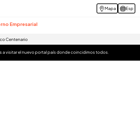
Mapa
Esp
rno Empresarial
ico Centenario
os a visitar el nuevo portal país donde coincidimos todos.