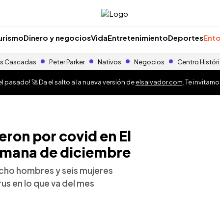
urismo
Dinero y negocios
Vida
Entretenimiento
Deportes
Ento
s Cascadas
Peter Parker
Nativos
Negocios
Centro Histór
 pasado! 🚀 Da el salto a la nueva versión de
elsalvador.com
. Te invitam
ron por covid en El
emana de diciembre
ocho hombres y seis mujeres
rus en lo que va del mes