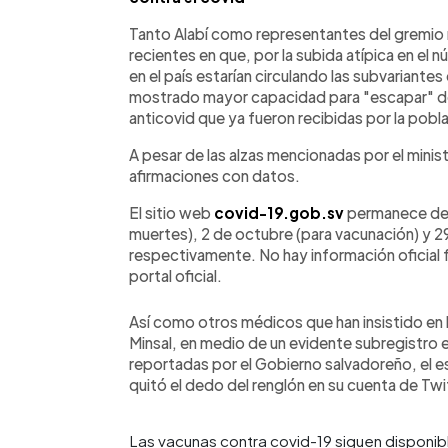
Tanto Alabí como representantes del gremio 
recientes en que, por la subida atípica en el
en el país estarían circulando las subvariantes
mostrado mayor capacidad para "escapar" de
anticovid que ya fueron recibidas por la pobl
A pesar de las alzas mencionadas por el mini
afirmaciones con datos.
El sitio web
covid-19.gob.sv
permanece des
muertes), 2 de octubre (para vacunación) y 2
respectivamente. No hay información oficial f
portal oficial.
Así como otros médicos que han insistido en l
Minsal, en medio de un evidente subregistro 
reportadas por el Gobierno salvadoreño, el es
quitó el dedo del renglón en su cuenta de Twi
Las vacunas contra covid-19 siguen disponibl