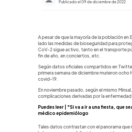
Publicado el 09 de diciembre de 2022
0:00
Facebook
Twitter
►
Escuchar artículo
A pesar de que la mayoría de la población en E
lado las medidas de bioseguridad para prot
CoV-2 sigue activo, tanto en el transporte p
fin de año, en conciertos, etc.
Según datos oficiales compartidos en Twitter p
primera semana de diciembre murieron ocho 
covid-19.
En noviembre pasado, según el mismo Minsal,
complicaciones derivadas por la enfermedad
Puedes leer | "Si va a ir a una fiesta, que 
médico epidemiólogo
Tales datos contrastan con el panorama que 