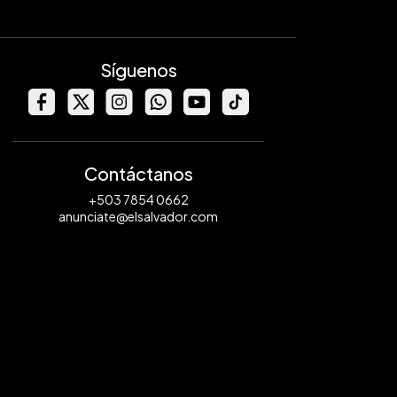
Síguenos
Contáctanos
+503 7854 0662
anunciate@elsalvador.com