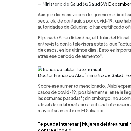
— Ministerio de Salud (@SaludSV)
December 
Aunque diversas voces del gremio médico han
sexta ola de contagios por covid-19, que habrí
autoridades de Salud no lo han certificado of
El pasado 5 de diciembre, el titular del Minsa
entrevista con la televisora estatal que "ac
de casos, en los ultimos días. Esto es impor
atrás ese período de aumento".
Doctor Francisco Alabí, ministro de Salud. Fo
Sobre ese aumento mencionado, Alabí expre
casos de covid-19, posiblemente, ante la lleg
las semanas pasadas"; sin embargo, no acomp
oficial de un laboratorio o entidad internaciona
mayoritariamente en El Salvador.
Te puede interesar | Mujeres del área rura
contra el covid