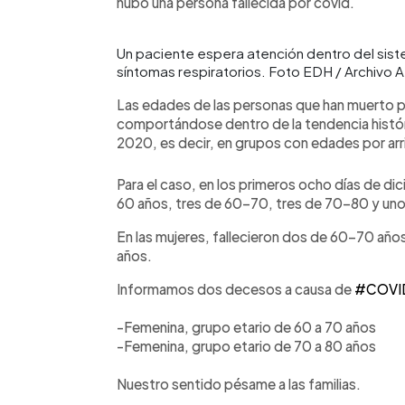
hubo una persona fallecida por covid.
Un paciente espera atención dentro del sist
síntomas respiratorios. Foto EDH / Archivo 
Las edades de las personas que han muerto p
comportándose dentro de la tendencia histór
2020, es decir, en grupos con edades por ar
Para el caso, en los primeros ocho días de 
60 años, tres de 60-70, tres de 70-80 y un
En las mujeres, fallecieron dos de 60-70 añ
años.
Informamos dos decesos a causa de
#COVI
-Femenina, grupo etario de 60 a 70 años
-Femenina, grupo etario de 70 a 80 años
Nuestro sentido pésame a las familias.