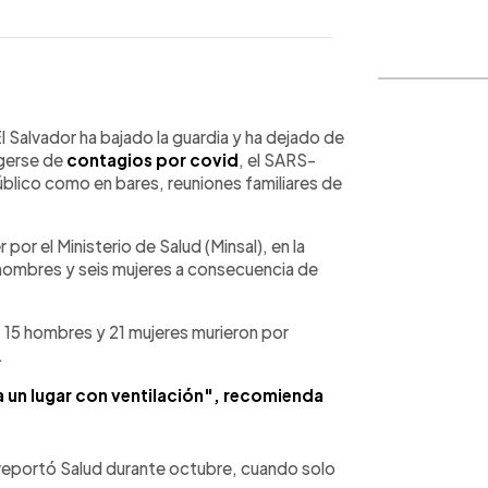
WhatsApp
Copiar link
l Salvador ha bajado la guardia y ha dejado de
egerse de
contagios por covid
, el SARS-
úblico como en bares, reuniones familiares de
or el Ministerio de Salud (Minsal), en la
hombres y seis mujeres a consecuencia de
 15 hombres y 21 mujeres murieron por
.
sea un lugar con ventilación", recomienda
reportó Salud durante octubre, cuando solo