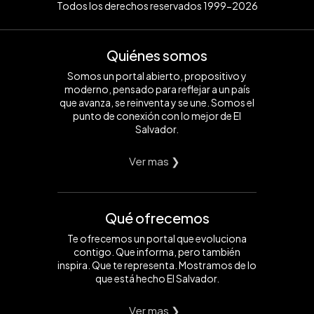
Todos los derechos reservados 1999-2026
Quiénes somos
Somos un portal abierto, propositivo y
moderno, pensado para reflejar a un país
que avanza, se reinventa y se une. Somos el
punto de conexión con lo mejor de El
Salvador.
Ver mas ❯
Qué ofrecemos
Te ofrecemos un portal que evoluciona
contigo. Que informa, pero también
inspira. Que te representa. Mostramos de lo
que está hecho El Salvador.
Ver mas ❯