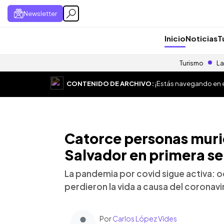
Newsletter
Inicio
Noticias
T
Turismo
La
CONTENIDO DE ARCHIVO:
¡Estás navegando en el
Catorce personas murie
Salvador en primera s
La pandemia por covid sigue activa: 
perdieron la vida a causa del coronavi
Por
Carlos López Vides