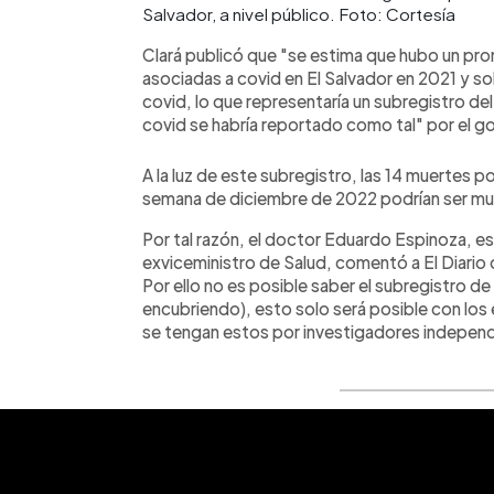
Salvador, a nivel público. Foto: Cortesía
Clará publicó que "se estima que hubo un pr
asociadas a covid en El Salvador en 2021 y s
covid, lo que representaría un subregistro de
covid se habría reportado como tal" por el g
A la luz de este subregistro, las 14 muertes p
semana de diciembre de 2022 podrían ser m
Por tal razón, el doctor Eduardo Espinoza, es
exviceministro de Salud, comentó a El Diario
Por ello no es posible saber el subregistro 
encubriendo), esto solo será posible con lo
se tengan estos por investigadores independ