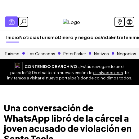
Inicio
Noticias
Turismo
Dinero y negocios
Vida
Entretenim
Turismo
Las Cascadas
Peter Parker
Nativos
Negocios
CONTENIDO DE ARCHIVO:
¡Estás navegando en el
pasado! 🚀 Da el salto a la nueva versión de
elsalvador.com
. Te
invitamos a visitar el nuevo portal país donde coincidimos todos.
Una conversación de
WhatsApp libró de la cárcel a
joven acusado de violación en
Santa Tecla