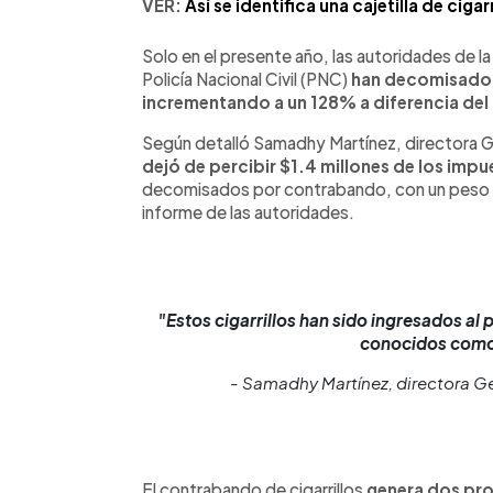
VER:
Así se identifica una cajetilla de cig
Solo en el presente año, las autoridades de la 
Policía Nacional Civil (PNC)
han decomisado $2
incrementando a un 128% a diferencia del
Según detalló Samadhy Martínez, directora G
dejó de percibir $1.4 millones de los imp
decomisados por contrabando, con un peso a
informe de las autoridades.
"Estos cigarrillos han sido ingresados al 
conocidos como
- Samadhy Martínez, directora Ge
El contrabando de cigarrillos
genera dos pro