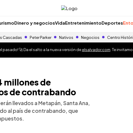
urismo
Dinero y negocios
Vida
Entretenimiento
Deportes
Ento
s Cascadas
Peter Parker
Nativos
Negocios
Centro Histór
 pasado! 🚀 Da el salto a la nueva versión de
elsalvador.com
. Te invitam
4 millones de
los de contrabando
s serán llevados a Metapán, Santa Ana,
ado al país de contrabando, que
impuestos.