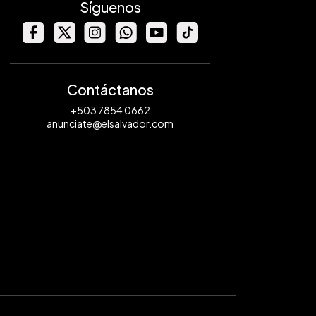
Síguenos
Contáctanos
+503 7854 0662
anunciate@elsalvador.com