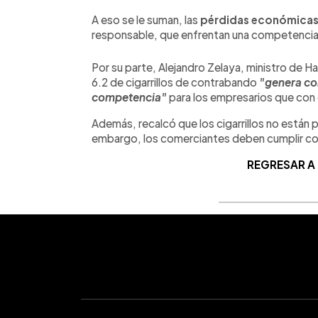
A eso se le suman, las
pérdidas económica
responsable, que enfrentan una competencia 
Por su parte, Alejandro Zelaya, ministro de H
6.2 de cigarrillos de contrabando
"genera con
competencia"
para los empresarios que con
Además, recalcó que los cigarrillos no están pr
embargo, los comerciantes deben cumplir con
REGRESAR A