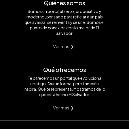
Quiénes somos
Somos un portal abierto, propositivo y
moderno, pensado para reflejar a un país
que avanza, se reinventa y se une. Somos el
punto de conexión con lo mejor de El
Salvador.
Ver mas ❯
Qué ofrecemos
Te ofrecemos un portal que evoluciona
contigo. Que informa, pero también
inspira. Que te representa. Mostramos de lo
que está hecho El Salvador.
Ver mas ❯