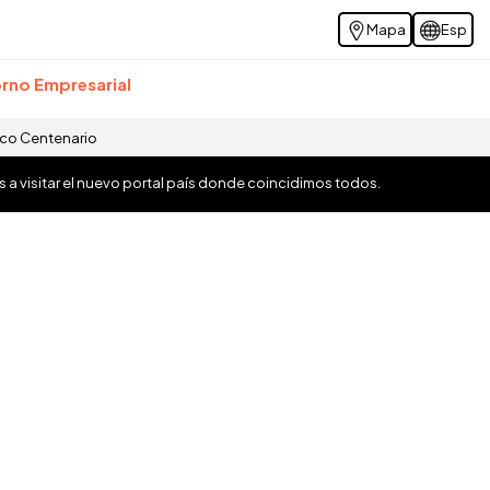
Mapa
Esp
rno Empresarial
ico Centenario
os a visitar el nuevo portal país donde coincidimos todos.