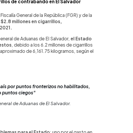
arrillos de contrabando en El Salvador
Fiscalía General de la República (FGR) y de la
.8 millones en cigarrillos,
 2021.
eneral de Aduanas de El Salvador,
el Estado
uestos
, debido a los 6.2 millones de cigarrillos
proximado de 6,161.75 kilogramos, según el
país por puntos fronterizos no habilitados,
 puntos ciegos"
neral de Aduanas de El Salvador.
blemas para el Estado
: uno por el gasto en