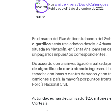
Por
Emilce Rivera / David Cañenguez
Publicado el 15 de diciembre de 2022
0:00
Facebook
Twitter
►
Escuchar artículo
En el marco del Plan Anticontrabando del Gob
cigarrillos
serán trasladados desde la Aduana
situada en Metapán, en Santa Ana, para ser de
sin pagar los impuestos correspondientes.
De acuerdo con una investigación realizada po
de cigarrillos de contrabando
ingresan al t
tapadas con lonas o dentro de sacos y son 
camiones al país, la mayoría por puntos front
Policía Nacional Civil.
Autoridades han decomisado $2.8 millones en
Cortesía.