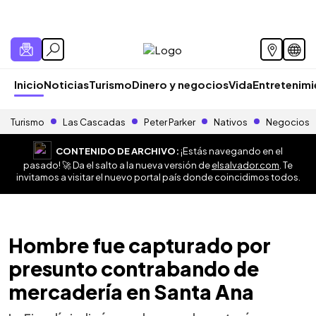
Inicio
Noticias
Turismo
Dinero y negocios
Vida
Entretenim
Turismo
Las Cascadas
Peter Parker
Nativos
Negocios
CONTENIDO DE ARCHIVO:
¡Estás navegando en el
pasado! 🚀 Da el salto a la nueva versión de
elsalvador.com
. Te
invitamos a visitar el nuevo portal país donde coincidimos todos.
Hombre fue capturado por
presunto contrabando de
mercadería en Santa Ana