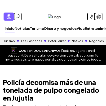
Inicio
Noticias
Turismo
Dinero y negocios
Vida
Entretenim
Turismo
Las Cascadas
Peter Parker
Nativos
Negocios
CONTENIDO DE ARCHIVO:
¡Estás navegando en el
pasado! 🚀 Da el salto a la nueva versión de
elsalvador.com
. Te
invitamos a visitar el nuevo portal país donde coincidimos todos.
Policía decomisa más de una
tonelada de pulpo congelado
en Jujutla