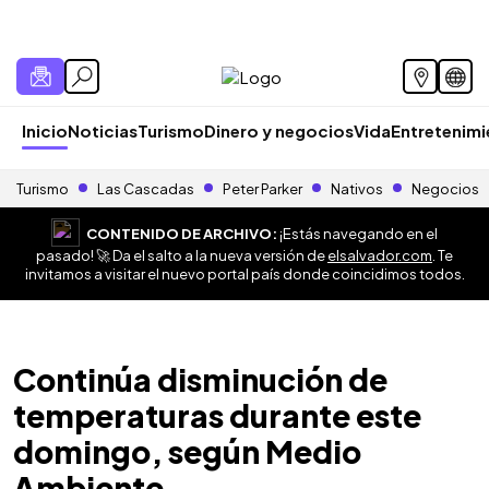
Inicio
Noticias
Turismo
Dinero y negocios
Vida
Entretenim
Turismo
Las Cascadas
Peter Parker
Nativos
Negocios
CONTENIDO DE ARCHIVO:
¡Estás navegando en el
pasado! 🚀 Da el salto a la nueva versión de
elsalvador.com
. Te
invitamos a visitar el nuevo portal país donde coincidimos todos.
Continúa disminución de
temperaturas durante este
domingo, según Medio
Ambiente