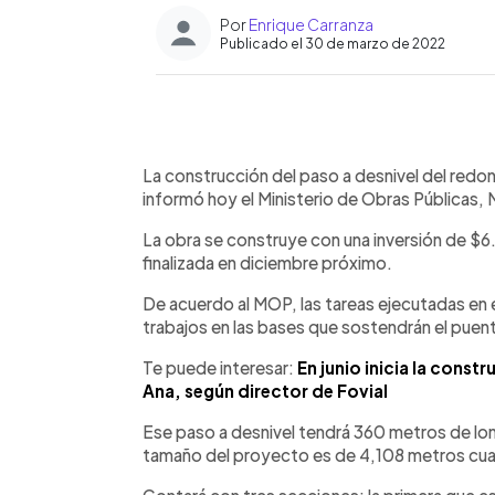
Por
Enrique Carranza
Publicado el 30 de marzo de 2022
0:00
Facebook
Twitter
►
Escuchar artículo
La construcción del paso a desnivel del redo
informó hoy el Ministerio de Obras Públicas,
La obra se construye con una inversión de $6.
finalizada en diciembre próximo.
De acuerdo al MOP, las tareas ejecutadas en
trabajos en las bases que sostendrán el puen
Te puede interesar:
En junio inicia la const
Ana, según director de Fovial
Ese paso a desnivel tendrá 360 metros de long
tamaño del proyecto es de 4,108 metros c