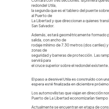
Contará con tres secciones: la primera que e
redondel Utila,
la segunda que es el tablero del puente sobre e
al Puerto de
La Libertad y que direccionan a quienes transi
San Salvador.
Además, estará geométricamente formado po
salida, con ancho de
rodaje mínimo de 7.30 metros (dos carriles) 
zonas de
seguridad y barreras de protección. Las ram
servirá para
el cruce superior sobre el redondel existente.
El paso a desnivel Utila es construído con una
espera esté finalizada en diciembre próxim
Los automovilistas que viajan en dirección nor
Puerto de La Libertad economizarían tiempo y 
Actualmente se encuentran en etapa de constr