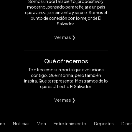
Somos un portal abierto, propositivo y
moderno, pensado para reflejar a un país
que avanza, se reinventa y se une. Somos el
punto de conexión con lo mejor de El
Salvador.
Ver mas ❯
Qué ofrecemos
Te ofrecemos un portal que evoluciona
contigo. Que informa, pero también
inspira. Que te representa. Mostramos de lo
que está hecho El Salvador.
Ver mas ❯
smo
Noticias
Vida
Entretenimiento
Deportes
Dine