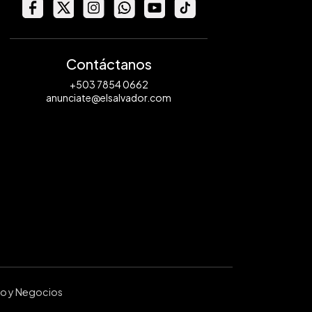
Contáctanos
+503 7854 0662
anunciate@elsalvador.com
ro y Negocios