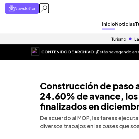
Newsletter
Inicio
Noticias
T
Turismo
La
CONTENIDO DE ARCHIVO:
¡Estás navegando en el
Construcción de paso a 
24.60% de avance, los 
finalizados en diciemb
De acuerdo al MOP, las tareas ejecu
diversos trabajos en las bases que so