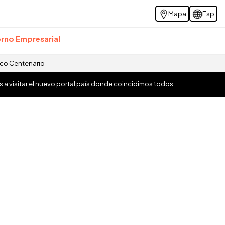
Mapa
Esp
rno Empresarial
ico Centenario
os a visitar el nuevo portal país donde coincidimos todos.