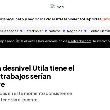
urismo
Dinero y negocios
Vida
Entretenimiento
Deportes
Ento
s Cascadas
Peter Parker
Nativos
Negocios
Centro Histór
 pasado! 🚀 Da el salto a la nueva versión de
elsalvador.com
. Te invitam
desnivel Utila tiene el
trabajos serían
re
tadas en este momento consisten en
stendrán el puente.