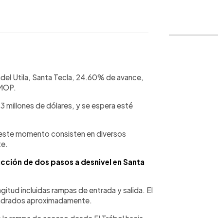
WhatsApp
Copiar link
ndel Utila, Santa Tecla, 24.60% de avance,
 MOP.
3 millones de dólares, y se espera esté
 este momento consisten en diversos
te.
rucción de dos pasos a desnivel en Santa
itud incluidas rampas de entrada y salida. El
uadrados aproximadamente.