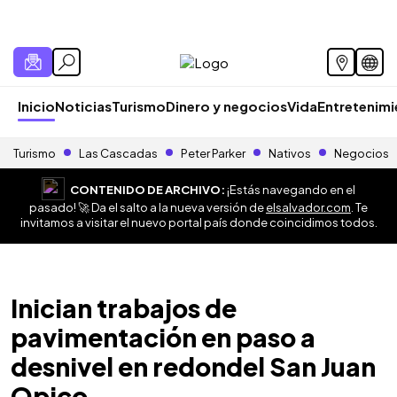
Inicio
Noticias
Turismo
Dinero y negocios
Vida
Entretenim
Turismo
Las Cascadas
Peter Parker
Nativos
Negocios
CONTENIDO DE ARCHIVO:
¡Estás navegando en el
pasado! 🚀 Da el salto a la nueva versión de
elsalvador.com
. Te
invitamos a visitar el nuevo portal país donde coincidimos todos.
Inician trabajos de
pavimentación en paso a
desnivel en redondel San Juan
Opico