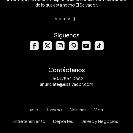
de lo que está hecho El Salvador.
Ver mas ❯
Síguenos
Contáctanos
+503 7854 0662
anunciate@elsalvador.com
Inicio
Turismo
Noticias
Vida
Entretenimiento
Deportes
Dinero y Negocios