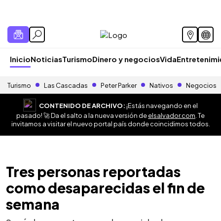
Inicio
Noticias
Turismo
Dinero y negocios
Vida
Entretenim
Turismo
Las Cascadas
Peter Parker
Nativos
Negocios
CONTENIDO DE ARCHIVO:
¡Estás navegando en el
pasado! 🚀 Da el salto a la nueva versión de
elsalvador.com
. Te
invitamos a visitar el nuevo portal país donde coincidimos todos.
Tres personas reportadas
como desaparecidas el fin de
semana