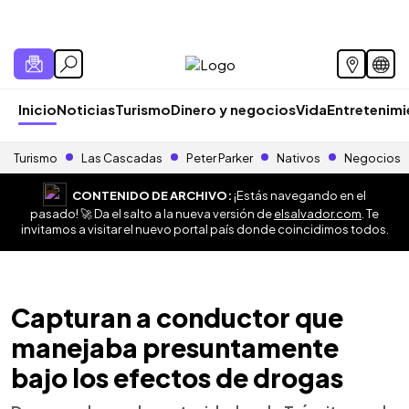
Inicio
Noticias
Turismo
Dinero y negocios
Vida
Entretenim
Turismo
Las Cascadas
Peter Parker
Nativos
Negocios
CONTENIDO DE ARCHIVO:
¡Estás navegando en el
pasado! 🚀 Da el salto a la nueva versión de
elsalvador.com
. Te
invitamos a visitar el nuevo portal país donde coincidimos todos.
Capturan a conductor que
manejaba presuntamente
bajo los efectos de drogas