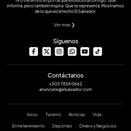
Te ofrecemos un portal que evoluciona contigo. Que
informa, pero también inspira. Que te representa. Mostramos
de lo que está hecho El Salvador.
Ver mas ❯
Síguenos
Contáctanos
+503 7854 0662
anunciate@elsalvador.com
Inicio
Turismo
Noticias
Vida
Entretenimiento
Deportes
Dinero y Negocios