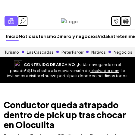
Inicio
Noticias
Turismo
Dinero y negocios
Vida
Entretenim
Turismo
Las Cascadas
Peter Parker
Nativos
Negocios
CONTENIDO DE ARCHIVO:
¡Estás navegando en el
pasado! 🚀 Da el salto a la nueva versión de
elsalvador.com
. Te
invitamos a visitar el nuevo portal país donde coincidimos todos.
Conductor queda atrapado
dentro de pick up tras chocar
en Olocuilta