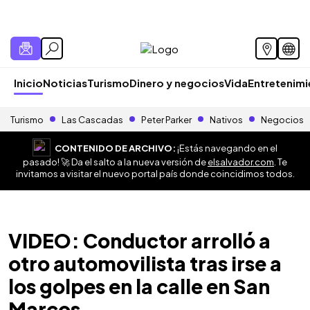
Inicio
Noticias
Turismo
Dinero y negocios
Vida
Entretenim
Turismo
Las Cascadas
Peter Parker
Nativos
Negocios
CONTENIDO DE ARCHIVO:
¡Estás navegando en el
pasado! 🚀 Da el salto a la nueva versión de
elsalvador.com
. Te
invitamos a visitar el nuevo portal país donde coincidimos todos.
VIDEO: Conductor arrolló a
otro automovilista tras irse a
los golpes en la calle en San
Marcos