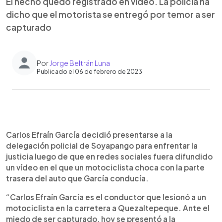
El hecho quedó registrado en vídeo. La policía ha
dicho que el motorista se entregó por temor a ser
capturado
Por
Jorge Beltrán Luna
Publicado el 06 de febrero de 2023
0:00
►
Escuchar artículo
Carlos Efraín García decidió presentarse a la
delegación policial de Soyapango para enfrentar la
justicia luego de que en redes sociales fuera difundido
un vídeo en el que un motociclista choca con la parte
trasera del auto que García conducía.
“Carlos Efraín García es el conductor que lesionó a un
motociclista en la carretera a Quezaltepeque. Ante el
miedo de ser capturado, hoy se presentó a la