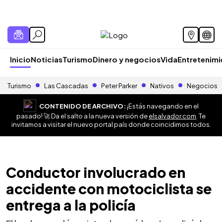
Inicio
Noticias
Turismo
Dinero y negocios
Vida
Entretenim
Turismo
Las Cascadas
Peter Parker
Nativos
Negocios
CONTENIDO DE ARCHIVO:
¡Estás navegando en el
pasado! 🚀 Da el salto a la nueva versión de
elsalvador.com
. Te
invitamos a visitar el nuevo portal país donde coincidimos todos.
Conductor involucrado en
accidente con motociclista se
entrega a la policía