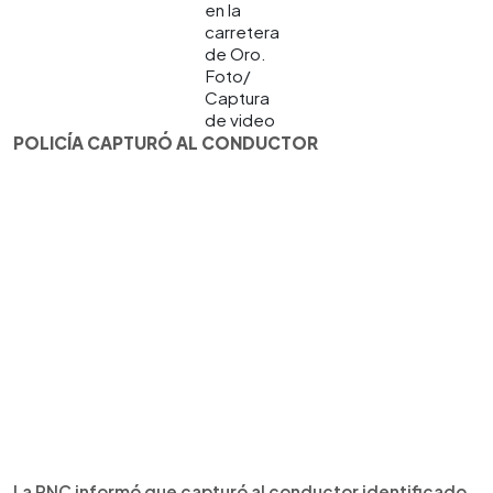
en la
carretera
de Oro.
Foto/
Captura
de video
POLICÍA CAPTURÓ AL CONDUCTOR
La PNC informó que capturó al conductor identificado