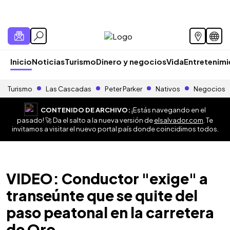
Inicio
Noticias
Turismo
Dinero y negocios
Vida
Entretenim
Turismo
Las Cascadas
Peter Parker
Nativos
Negocios
CONTENIDO DE ARCHIVO:
¡Estás navegando en el
pasado! 🚀 Da el salto a la nueva versión de
elsalvador.com
. Te
invitamos a visitar el nuevo portal país donde coincidimos todos.
VIDEO: Conductor "exige" a
transeúnte que se quite del
paso peatonal en la carretera
de Oro