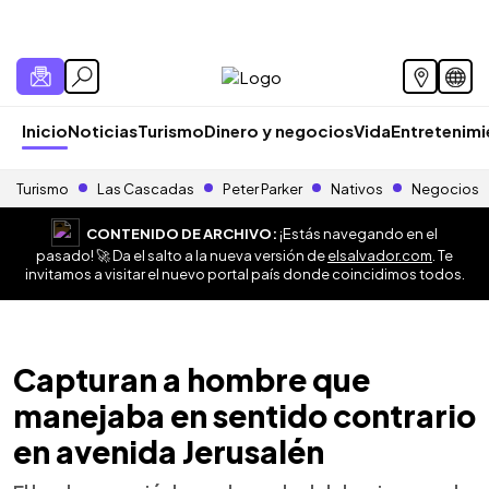
Inicio
Noticias
Turismo
Dinero y negocios
Vida
Entretenim
Turismo
Las Cascadas
Peter Parker
Nativos
Negocios
CONTENIDO DE ARCHIVO:
¡Estás navegando en el
pasado! 🚀 Da el salto a la nueva versión de
elsalvador.com
. Te
invitamos a visitar el nuevo portal país donde coincidimos todos.
Capturan a hombre que
manejaba en sentido contrario
en avenida Jerusalén