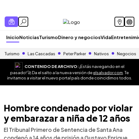
Inicio
Noticias
Turismo
Dinero y negocios
Vida
Entretenim
Turismo
Las Cascadas
Peter Parker
Nativos
Negocios
CONTENIDO DE ARCHIVO:
¡Estás navegando en el
pasado! 🚀 Da el salto a la nueva versión de
elsalvador.com
. Te
invitamos a visitar el nuevo portal país donde coincidimos todos.
Hombre condenado por violar
y embarazar a niña de 12 años
El Tribunal Primero de Sentencia de Santa Ana
condenó a 14 años de prisión a Gustavo Enrique