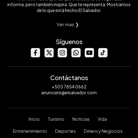
informa, pero también inspira. Que te representa. Mostramos
de lo que está hecho El Salvador.
Ver mas ❯
Síguenos
Contáctanos
+503 7854 0662
anunciate@elsalvador.com
Inicio
Turismo
Noticias
Vida
Entretenimiento
Deportes
Dinero y Negocios