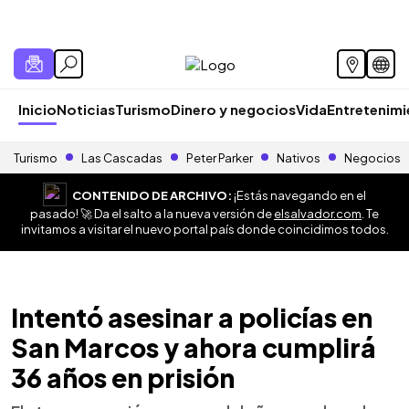
Inicio
Noticias
Turismo
Dinero y negocios
Vida
Entretenim
Turismo
Las Cascadas
Peter Parker
Nativos
Negocios
CONTENIDO DE ARCHIVO:
¡Estás navegando en el
pasado! 🚀 Da el salto a la nueva versión de
elsalvador.com
. Te
invitamos a visitar el nuevo portal país donde coincidimos todos.
Intentó asesinar a policías en
San Marcos y ahora cumplirá
36 años en prisión