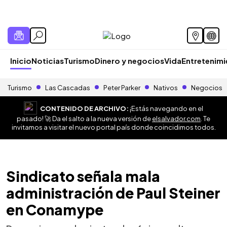
Inicio
Noticias
Turismo
Dinero y negocios
Vida
Entretenim
Turismo
Las Cascadas
Peter Parker
Nativos
Negocios
CONTENIDO DE ARCHIVO:
¡Estás navegando en el
pasado! 🚀 Da el salto a la nueva versión de
elsalvador.com
. Te
invitamos a visitar el nuevo portal país donde coincidimos todos.
Sindicato señala mala
administración de Paul Steiner
en Conamype