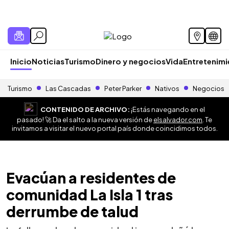
Inicio
Noticias
Turismo
Dinero y negocios
Vida
Entretenim
Turismo
Las Cascadas
Peter Parker
Nativos
Negocios
CONTENIDO DE ARCHIVO:
¡Estás navegando en el
pasado! 🚀 Da el salto a la nueva versión de
elsalvador.com
. Te
invitamos a visitar el nuevo portal país donde coincidimos todos.
Evacúan a residentes de
comunidad La Isla 1 tras
derrumbe de talud