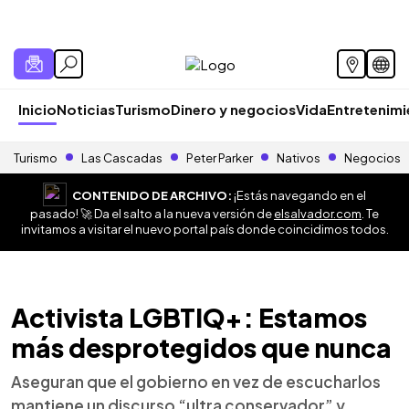
Inicio
Noticias
Turismo
Dinero y negocios
Vida
Entretenim
Turismo
Las Cascadas
Peter Parker
Nativos
Negocios
CONTENIDO DE ARCHIVO:
¡Estás navegando en el
pasado! 🚀 Da el salto a la nueva versión de
elsalvador.com
. Te
invitamos a visitar el nuevo portal país donde coincidimos todos.
Activista LGBTIQ+: Estamos
más desprotegidos que nunca
Aseguran que el gobierno en vez de escucharlos
mantiene un discurso “ultra conservador” y