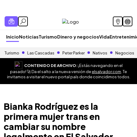
Inicio
Noticias
Turismo
Dinero y negocios
Vida
Entretenim
Turismo
Las Cascadas
Peter Parker
Nativos
Negocios
CONTENIDO DE ARCHIVO:
¡Estás navegando en el
pasado! 🚀 Da el salto a la nueva versión de
elsalvador.com
. Te
invitamos a visitar el nuevo portal país donde coincidimos todos.
Bianka Rodríguez es la
primera mujer trans en
cambiar su nombre
legalmente en El Salvador