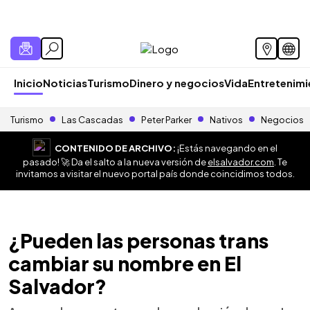
Inicio
Noticias
Turismo
Dinero y negocios
Vida
Entretenim
Turismo
Las Cascadas
Peter Parker
Nativos
Negocios
CONTENIDO DE ARCHIVO:
¡Estás navegando en el
pasado! 🚀 Da el salto a la nueva versión de
elsalvador.com
. Te
invitamos a visitar el nuevo portal país donde coincidimos todos.
¿Pueden las personas trans
cambiar su nombre en El
Salvador?