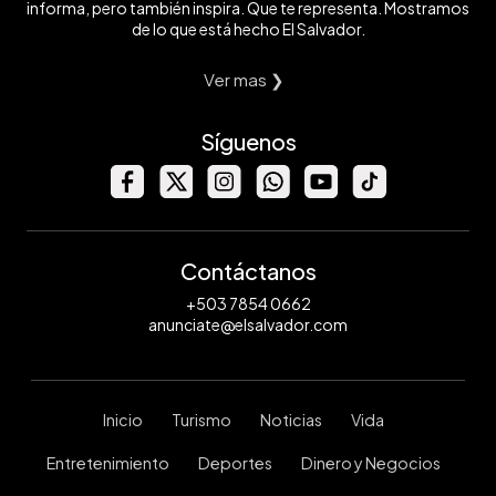
informa, pero también inspira. Que te representa. Mostramos
de lo que está hecho El Salvador.
Ver mas ❯
Síguenos
Contáctanos
+503 7854 0662
anunciate@elsalvador.com
Inicio
Turismo
Noticias
Vida
Entretenimiento
Deportes
Dinero y Negocios