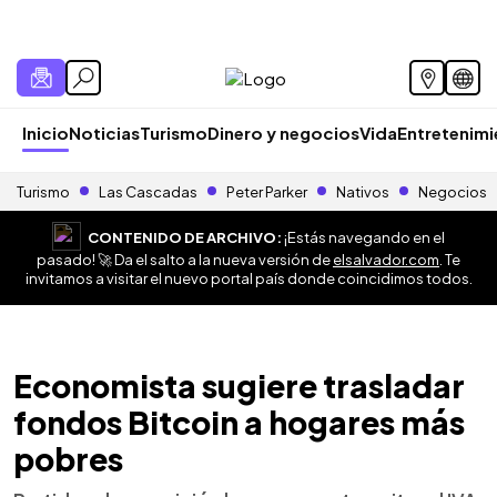
Inicio
Noticias
Turismo
Dinero y negocios
Vida
Entretenim
Turismo
Las Cascadas
Peter Parker
Nativos
Negocios
CONTENIDO DE ARCHIVO:
¡Estás navegando en el
pasado! 🚀 Da el salto a la nueva versión de
elsalvador.com
. Te
invitamos a visitar el nuevo portal país donde coincidimos todos.
Economista sugiere trasladar
fondos Bitcoin a hogares más
pobres