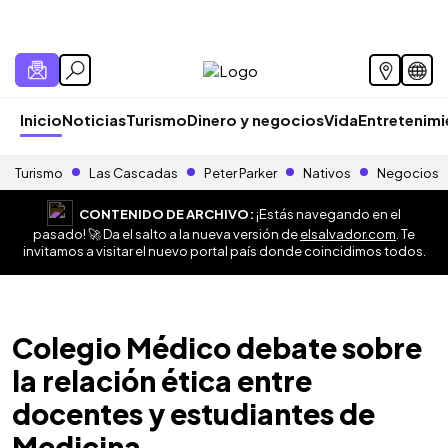
Inicio
Noticias
Turismo
Dinero y negocios
Vida
Entretenim
Turismo
Las Cascadas
Peter Parker
Nativos
Negocios
CONTENIDO DE ARCHIVO:
¡Estás navegando en el
pasado! 🚀 Da el salto a la nueva versión de
elsalvador.com
. Te
invitamos a visitar el nuevo portal país donde coincidimos todos.
Colegio Médico debate sobre
la relación ética entre
docentes y estudiantes de
Medicina