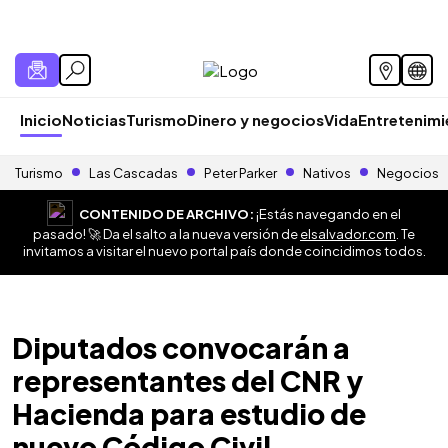
Inicio
Noticias
Turismo
Dinero y negocios
Vida
Entretenim
Turismo
Las Cascadas
Peter Parker
Nativos
Negocios
CONTENIDO DE ARCHIVO:
¡Estás navegando en el
pasado! 🚀 Da el salto a la nueva versión de
elsalvador.com
. Te
invitamos a visitar el nuevo portal país donde coincidimos todos.
Diputados convocarán a
representantes del CNR y
Hacienda para estudio de
nuevo Código Civil