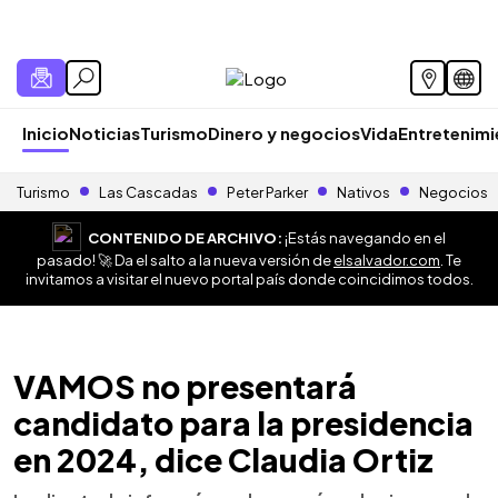
Inicio
Noticias
Turismo
Dinero y negocios
Vida
Entretenim
Turismo
Las Cascadas
Peter Parker
Nativos
Negocios
CONTENIDO DE ARCHIVO:
¡Estás navegando en el
pasado! 🚀 Da el salto a la nueva versión de
elsalvador.com
. Te
invitamos a visitar el nuevo portal país donde coincidimos todos.
VAMOS no presentará
candidato para la presidencia
en 2024, dice Claudia Ortiz