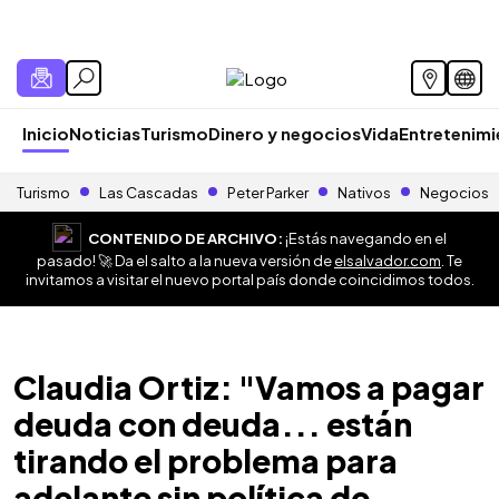
Inicio
Noticias
Turismo
Dinero y negocios
Vida
Entretenim
Turismo
Las Cascadas
Peter Parker
Nativos
Negocios
CONTENIDO DE ARCHIVO:
¡Estás navegando en el
pasado! 🚀 Da el salto a la nueva versión de
elsalvador.com
. Te
invitamos a visitar el nuevo portal país donde coincidimos todos.
Claudia Ortiz: "Vamos a pagar
deuda con deuda... están
tirando el problema para
adelante sin política de