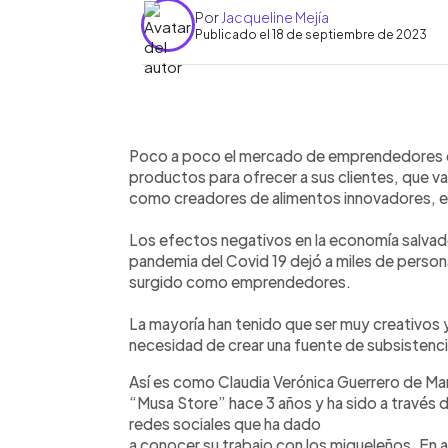
Por
Jacqueline Mejía
Publicado el 18 de septiembre de 2023
0:00
Facebook
Twitter
►
Escuchar artículo
Poco a poco el mercado de emprendedores en
productos para ofrecer a sus clientes, que v
como creadores de alimentos innovadores, en
Los efectos negativos en la economía salvado
pandemia del Covid 19 dejó a miles de person
surgido como emprendedores.
La mayoría han tenido que ser muy creativos y 
necesidad de crear una fuente de subsistencia
Así es como Claudia Verónica Guerrero de Ma
“Musa Store” hace 3 años y ha sido a través d
redes sociales que ha dado
a conocer su trabajo con los migueleños. En 