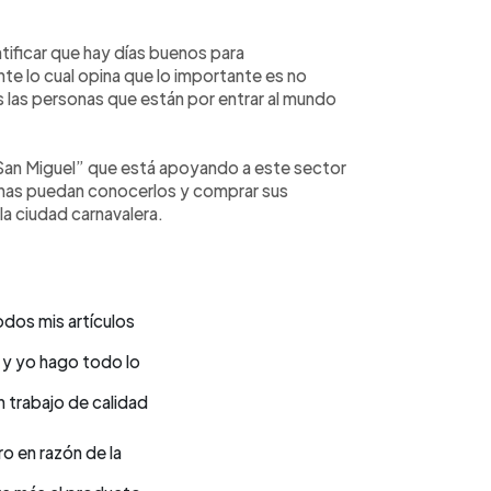
ificar que hay días buenos para
nte lo cual opina que lo importante es no
as las personas que están por entrar al mundo
San Miguel” que está apoyando a este sector
sonas puedan conocerlos y comprar sus
la ciudad carnavalera.
odos mis artículos
 y yo hago todo lo
n trabajo de calidad
o en razón de la