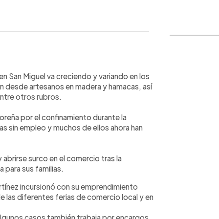
WhatsApp
Copiar link
 San Miguel va creciendo y variando en los
an desde artesanos en madera y hamacas, así
tre otros rubros.
reña por el confinamiento durante la
as sin empleo y muchos de ellos ahora han
abrirse surco en el comercio tras la
 para sus familias.
rtínez incursionó con su emprendimiento
e las diferentes ferias de comercio local y en
algunos casos también trabaja por encargos.