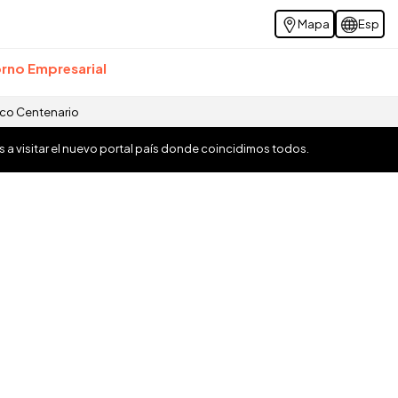
Mapa
Esp
rno Empresarial
ico Centenario
os a visitar el nuevo portal país donde coincidimos todos.