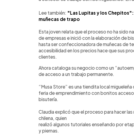
Lee también:
"Las Lupitas y los Chepitos": 
muñecas de trapo
Esta joven relata que el proceso no ha sido nad
de empresas e inició con la elaboración de bis
hasta ser confeccionadora de muñecas de tela
accesibilidad en los precios hace que sus pr
clientes.
Ahora cataloga su negocio como un “autoempl
de acceso a un trabajo permanente.
“Musa Store” es una tiendita local migueleña
feria de emprendimiento con bonitos acceso
bisutería.
Claudia explicó que el proceso para hacer la
chilena, quien
realizó algunos tutoriales enseñando por eta
y piernas.