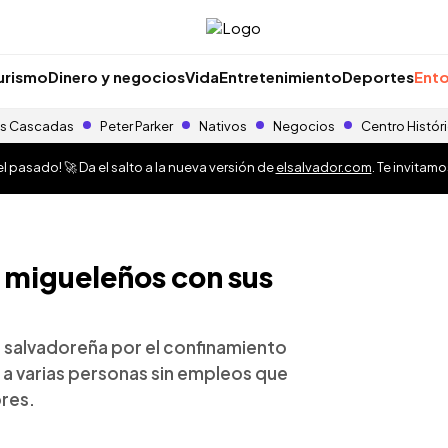
urismo
Dinero y negocios
Vida
Entretenimiento
Deportes
Ento
s Cascadas
Peter Parker
Nativos
Negocios
Centro Histór
 pasado! 🚀 Da el salto a la nueva versión de
elsalvador.com
. Te invitam
s migueleños con sus
 salvadoreña por el confinamiento
 a varias personas sin empleos que
res.