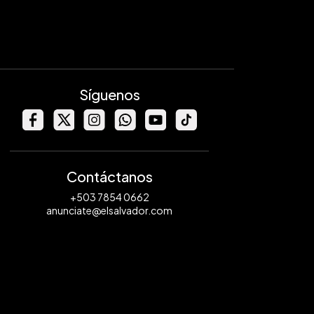
Síguenos
Contáctanos
+503 7854 0662
anunciate@elsalvador.com