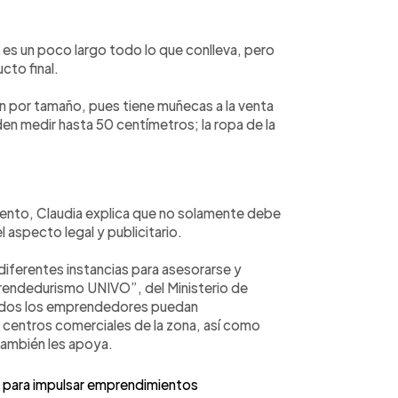
es un poco largo todo lo que conlleva, pero
to final.
n por tamaño, pues tiene muñecas a la venta
 medir hasta 50 centímetros; la ropa de la
ento, Claudia explica que no solamente debe
aspecto legal y publicitario.
diferentes instancias para asesorarse y
rendedurismo UNIVO”, del Ministerio de
 todos los emprendedores puedan
s centros comerciales de la zona, así como
ambién les apoya.
s para impulsar emprendimientos