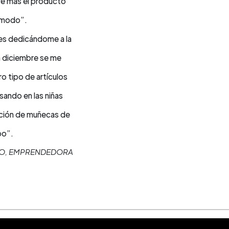
e más el producto
modo”.
ses dedicándome a la
n diciembre se me
ro tipo de artículos
sando en las niñas
ración de muñecas de
po”.
O, EMPRENDEDORA