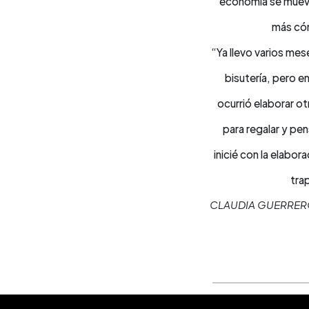
economía se muev
más có
“Ya llevo varios me
bisutería, pero e
ocurrió elaborar ot
para regalar y pen
inicié con la elabo
tra
CLAUDIA GUERRER