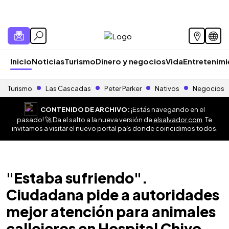
Inicio
Noticias
Turismo
Dinero y negocios
Vida
Entretenim
Turismo
Las Cascadas
Peter Parker
Nativos
Negocios
CONTENIDO DE ARCHIVO:
¡Estás navegando en el
pasado! 🚀 Da el salto a la nueva versión de
elsalvador.com
. Te
invitamos a visitar el nuevo portal país donde coincidimos todos.
"Estaba sufriendo".
Ciudadana pide a autoridades
mejor atención para animales
callejeros en Hospital Chivo