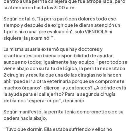
centro a una perrita callejera que fue atropellada, pero
la atendieron hasta las 3:00 a.m.
Según detalló, “la perra pasó con dolores todo ese
tiempo y después de exigir que le dieran atención un
tipo le hizo una 'pre evaluación', solo VIENDOLA ni
siquiera ¡la ¡examinó!”.
La misma usuaria externó que hay doctores y
practicantes con buena disponibilidad de ayudar,
aunque no todos; igualmente hay equipo, “pero todo se
viene abajo con su falta de lógica, la perrita necesitaba
2 cirugías y resulta que una de las cirugías no la hacen
ahí: 'puede ir a otra veterinaria porque se compromete
muchos órganos'-dijeron- y ¿entonces? ¿A dónde está
la ayuda para el callejerito? Para la segunda cirugía
debíamos “esperar cupo”, denunció.
Según manifestó, la perrita tenía comprometido de su
cadera hacia abajo.
“Tuvo que dormir. Ella estaba sufriendo y ellos no