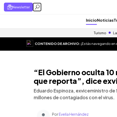
Newsletter
Inicio
Noticias
T
Turismo
La
CONTENIDO DE ARCHIVO:
¡Estás navegando en el
“El Gobierno oculta 10
que reporta”, dice exv
Eduardo Espinoza, exviceministro de 
millones de contagiados con el virus.
Por
Evelia Hernández