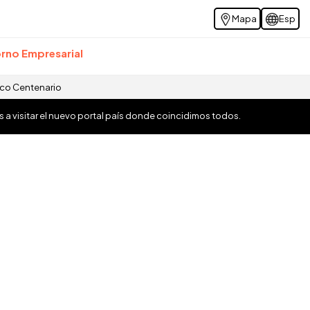
Mapa
Esp
rno Empresarial
ico Centenario
os a visitar el nuevo portal país donde coincidimos todos.