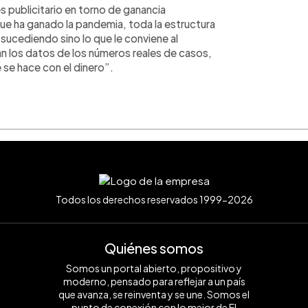
 publicitario en torno de ganancia
 que ha ganado la pandemia, toda la estructura
 sucediendo sino lo que le conviene al
n los datos de los números reales de casos,
 se hace con el dinero”.
Todos los derechos reservados 1999-2026
Quiénes somos
Somos un portal abierto, propositivo y
moderno, pensado para reflejar a un país
que avanza, se reinventa y se une. Somos el
punto de conexión con lo mejor de El