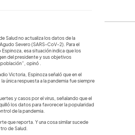
WhatsApp
Copiar link
de Salud no actualiza los datos de la
io Agudo Severo (SARS-CoV-2). Para el
 Espinoza, esa situación indica que los
agen del presidente y sus objetivos
a población”, opinó .
io Victoria, Espinoza señaló que en el
 la única respuesta a la pandemia fue siempre
ertes y casos por el virus, señalando que el
uilló los datos para favorecer la popularidad
ontrol de la pandemia.
te que reporta. Y una cosa similar sucede
stro de Salud.