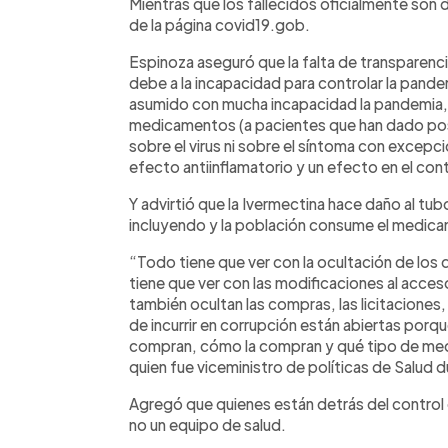
Mientras que los fallecidos oficialmente son 
de la página covid19.gob.
Espinoza aseguró que la falta de transparenci
debe a la incapacidad para controlar la pan
asumido con mucha incapacidad la pandemia,
medicamentos (a pacientes que han dado posit
sobre el virus ni sobre el síntoma con excep
efecto antiinflamatorio y un efecto en el contr
Y advirtió que la Ivermectina hace daño al tub
incluyendo y la población consume el medic
“Todo tiene que ver con la ocultación de los
tiene que ver con las modificaciones al acces
también ocultan las compras, las licitaciones, 
de incurrir en corrupción están abiertas porq
compran, cómo la compran y qué tipo de me
quien fue viceministro de políticas de Salud 
Agregó que quienes están detrás del control 
no un equipo de salud.