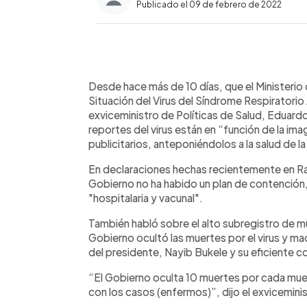
Publicado el 09 de febrero de 2022
0:00
Facebook
Twitter
►
Escuchar artículo
Desde hace más de 10 días, que el Ministerio 
Situación del Virus del Síndrome Respirator
exviceministro de Políticas de Salud, Eduardo
reportes del virus están en “función de la im
publicitarios, anteponiéndolos a la salud de l
En declaraciones hechas recientemente en Rad
Gobierno no ha habido un plan de contención,
"hospitalaria y vacunal".
También habló sobre el alto subregistro de mu
Gobierno ocultó las muertes por el virus y maq
del presidente, Nayib Bukele y su eficiente c
“El Gobierno oculta 10 muertes por cada muer
con los casos (enfermos)”, dijo el exvicemini