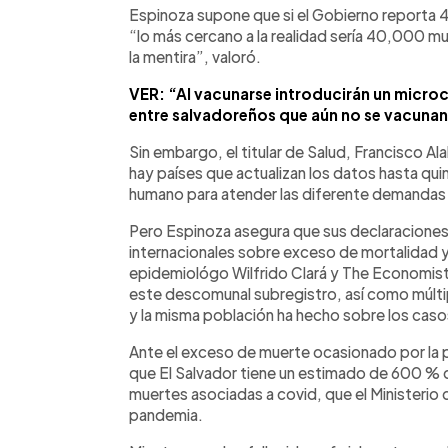
Espinoza supone que si el Gobierno reporta
“lo más cercano a la realidad sería 40,000 m
la mentira”, valoró.
VER:
“Al vacunarse introducirán un micro
entre salvadoreños que aún no se vacunan
Sin embargo, el titular de Salud, Francisco Ala
hay países que actualizan los datos hasta qui
humano para atender las diferente demandas a 
Pero Espinoza asegura que sus declaracione
internacionales sobre exceso de mortalidad
epidemiológo Wilfrido Clará y The Economist
este descomunal subregistro, así como múlti
y la misma población ha hecho sobre los casos
Ante el exceso de muerte ocasionado por la 
que El Salvador tiene un estimado de 600 % 
muertes asociadas a covid, que el Ministerio 
pandemia.