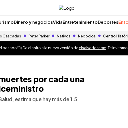
urismo
Dinero y negocios
Vida
Entretenimiento
Deportes
Ento
s Cascadas
Peter Parker
Nativos
Negocios
Centro Histór
 pasado! 🚀 Da el salto a la nueva versión de
elsalvador.com
. Te invitam
 muertes por cada una
iceministro
Salud, estima que hay más de 1.5