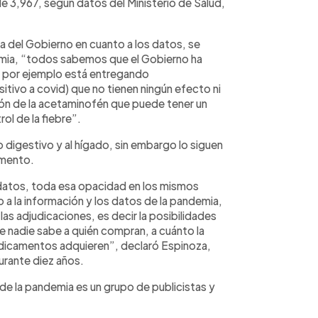
de 3,967, según datos del Ministerio de Salud,
a del Gobierno en cuanto a los datos, se
demia, “todos sabemos que el Gobierno ha
 por ejemplo está entregando
ivo a covid) que no tienen ningún efecto ni
ción de la acetaminofén que puede tener un
ol de la fiebre”.
o digestivo y al hígado, sin embargo lo siguen
amento.
 datos, toda esa opacidad en los mismos
o a la información y los datos de la pandemia,
las adjudicaciones, es decir la posibilidades
ue nadie sabe a quién compran, a cuánto la
dicamentos adquieren”, declaró Espinoza,
durante diez años.
de la pandemia es un grupo de publicistas y