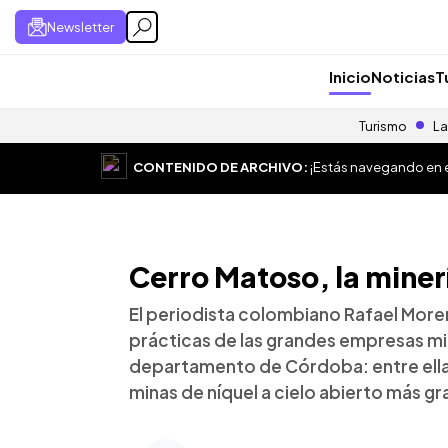
Newsletter
Inicio
Noticias
T
Turismo
La
CONTENIDO DE ARCHIVO:
¡Estás navegando en el
Cerro Matoso, la minerí
El periodista colombiano Rafael Moren
prácticas de las grandes empresas min
departamento de Córdoba: entre ellas
minas de níquel a cielo abierto más g