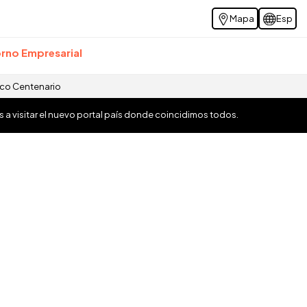
Mapa
Esp
rno Empresarial
ico Centenario
os a visitar el nuevo portal país donde coincidimos todos.