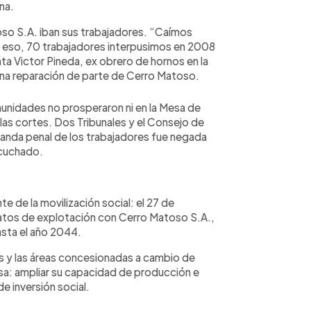
na.
toso S.A. iban sus trabajadores. “Caímos
 eso, 70 trabajadores interpusimos en 2008
ta Victor Pineda, ex obrero de hornos en la
una reparación de parte de Cerro Matoso.
nidades no prosperaron ni en la Mesa de
las cortes. Dos Tribunales y el Consejo de
emanda penal de los trabajadores fue negada
scuchado.
 de la movilización social: el 27 de
atos de explotación con Cerro Matoso S.A.,
asta el año 2044.
vos y las áreas concesionadas a cambio de
a: ampliar su capacidad de producción e
de inversión social.