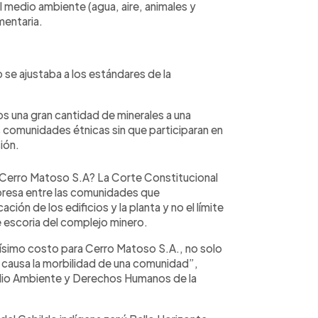
 medio ambiente (agua, aire, animales y
imentaria.
 se ajustaba a los estándares de la
s una gran cantidad de minerales a una
s comunidades étnicas sin que participaran en
ión.
y Cerro Matoso S.A? La Corte Constitucional
mpresa entre las comunidades que
ación de los edificios y la planta y no el límite
e escoria del complejo minero.
ltísimo costo para Cerro Matoso S.A., no solo
e causa la morbilidad de una comunidad”,
 Medio Ambiente y Derechos Humanos de la