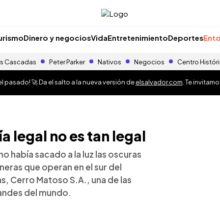
urismo
Dinero y negocios
Vida
Entretenimiento
Deportes
Ento
s Cascadas
Peter Parker
Nativos
Negocios
Centro Histór
 pasado! 🚀 Da el salto a la nueva versión de
elsalvador.com
. Te invitam
a legal no es tan legal
o había sacado a la luz las oscuras
eras que operan en el sur del
, Cerro Matoso S.A., una de las
randes del mundo.