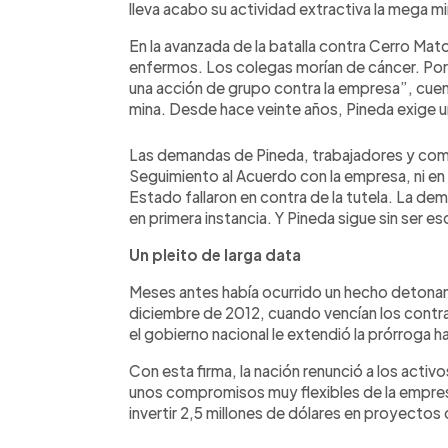
lleva acabo su actividad extractiva la mega mi
En la avanzada de la batalla contra Cerro Ma
enfermos. Los colegas morían de cáncer. Por
una acción de grupo contra la empresa”, cuen
mina. Desde hace veinte años, Pineda exige 
Las demandas de Pineda, trabajadores y comu
Seguimiento al Acuerdo con la empresa, ni en 
Estado fallaron en contra de la tutela. La d
en primera instancia. Y Pineda sigue sin ser e
Un pleito de larga data
Meses antes había ocurrido un hecho detonante
diciembre de 2012, cuando vencían los contr
el gobierno nacional le extendió la prórroga h
Con esta firma, la nación renunció a los acti
unos compromisos muy flexibles de la empres
invertir 2,5 millones de dólares en proyectos 