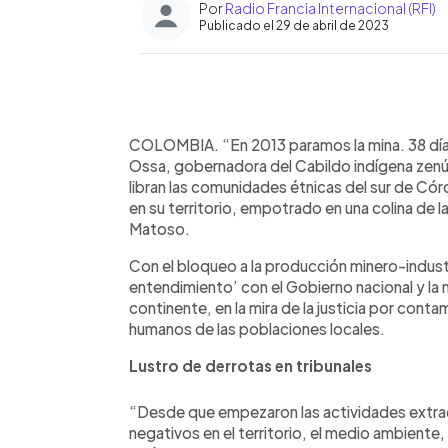
Por
Radio Francia Internacional (RFI)
Publicado el 29 de abril de 2023
0:00
Facebook
Twitter
►
Escuchar artículo
COLOMBIA. “En 2013 paramos la mina. 38 días e
Ossa, gobernadora del Cabildo indígena zenú 
libran las comunidades étnicas del sur de Cór
en su territorio, empotrado en una colina de 
Matoso.
Con el bloqueo a la producción minero-industr
entendimiento’ con el Gobierno nacional y la m
continente, en la mira de la justicia por cont
humanos de las poblaciones locales.
Lustro de derrotas en tribunales
“Desde que empezaron las actividades extrac
negativos en el territorio, el medio ambiente