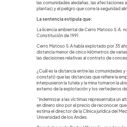
las comunidades aledañas, las afectaciones al
plantas) y el peligro que corre la seguridad al
La sentencia estipula que:
La licencia ambiental de Cerro Matoso S.A. no
Constitución de 1991.
Cerro Matoso S.A había explotado por 35 año
distancia menor de cinco kilómetros de varia
las decisiones relativas al contrato de conces
¿Cuál es la distancia entre las comunidades 
constató que las distancias que refiere la e
interpusieron la tutela y la mina tomaron la ubic
externo de la explotación y los vertederos d
“Indemnizar a las víctimas representaba un a
en dinero sino por el precio de reconocer qu
estima el director de la Clínica jurídica del
Universidad de los Andes.