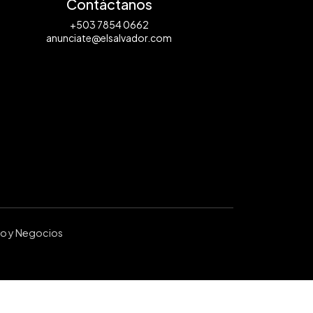
Contáctanos
+503 7854 0662
anunciate@elsalvador.com
ro y Negocios