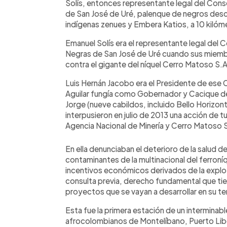
Solís, entonces representante legal del Con
de San José de Uré, palenque de negros des
indígenas zenues y Embera Katios, a 10 kilóm
Emanuel Solís era el representante legal del
Negras de San José de Uré cuando sus miembro
contra el gigante del níquel Cerro Matoso S.
Luis Hernán Jacobo era el Presidente de ese 
Aguilar fungía como Gobernador y Cacique de
Jorge (nueve cabildos, incluido Bello Horizon
interpusieron en julio de 2013 una acción de tu
Agencia Nacional de Minería y Cerro Matoso 
En ella denunciaban el deterioro de la salud 
contaminantes de la multinacional del ferroníq
incentivos económicos derivados de la explot
consulta previa, derecho fundamental que tie
proyectos que se vayan a desarrollar en su ter
Esta fue la primera estación de un interminable
afrocolombianos de Montelíbano, Puerto Lib