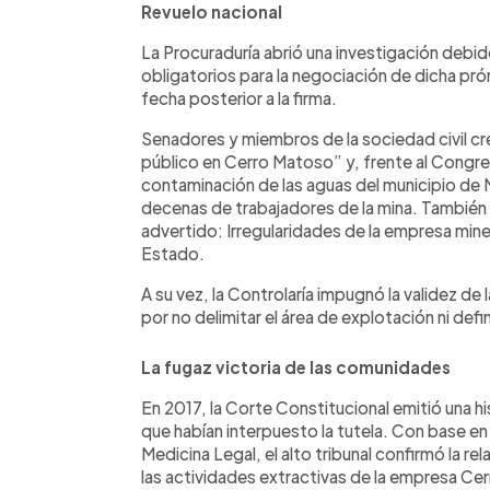
Revuelo nacional
La Procuraduría abrió una investigación debi
obligatorios para la negociación de dicha pró
fecha posterior a la firma.
Senadores y miembros de la sociedad civil cr
público en Cerro Matoso” y, frente al Congres
contaminación de las aguas del municipio de
decenas de trabajadores de la mina. También d
advertido: Irregularidades de la empresa miner
Estado.
A su vez, la Controlaría impugnó la validez de
por no delimitar el área de explotación ni def
La fugaz victoria de las comunidades
En 2017, la Corte Constitucional emitió una h
que habían interpuesto la tutela. Con base en 
Medicina Legal, el alto tribunal confirmó la r
las actividades extractivas de la empresa Cer