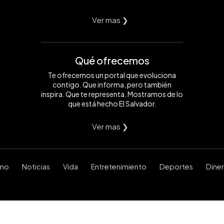
Ver mas ❯
Qué ofrecemos
Te ofrecemos un portal que evoluciona
contigo. Que informa, pero también
inspira. Que te representa. Mostramos de lo
que está hecho El Salvador.
Ver mas ❯
smo
Noticias
Vida
Entretenimiento
Deportes
Dine