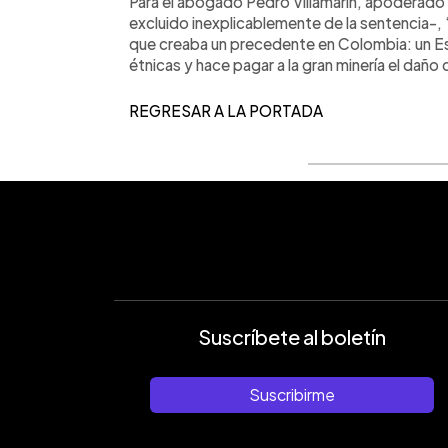
Para el abogado Pedro Villamarín, apoderado 
excluido inexplicablemente de la sentencia-,
que creaba un precedente en Colombia: un 
étnicas y hace pagar a la gran minería el daño 
REGRESAR A LA PORTADA
Suscríbete al boletín
Suscribirme