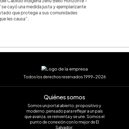
del Cabildo indígena zenú Bello Horizonte -
 “se cayó una medida justa y ejemplarizante
Estado que protege a sus comunidades
que les causa”.
Todos los derechos reservados 1999-2026
Quiénes somos
Somos un portal abierto, propositivo y
moderno, pensado para reflejar a un país
que avanza, se reinventa y se une. Somos el
punto de conexión con lo mejor de El
Salvador.