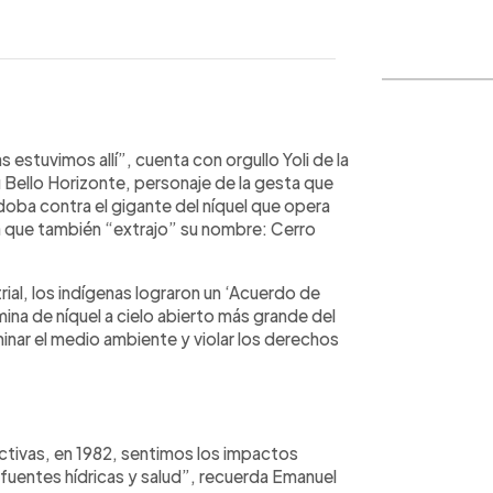
WhatsApp
Copiar link
stuvimos allí”, cuenta con orgullo Yoli de la
Bello Horizonte, personaje de la gesta que
doba contra el gigante del níquel que opera
la que también “extrajo” su nombre: Cerro
ial, los indígenas lograron un ‘Acuerdo de
ina de níquel a cielo abierto más grande del
aminar el medio ambiente y violar los derechos
tivas, en 1982, sentimos los impactos
, fuentes hídricas y salud”, recuerda Emanuel