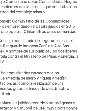
sejo Comunitario de las Comunidades Negras
cendientes de cimarrones que cohabitan con
etros del complejo minero.
 Consejo Comunitario de las Comunidades
s emprendieron al batalla jurídica en 2013
A que opera a 10 kilómetros de su comunidad.
Consejo comunitario de negritudes e Israel
l Resguardo Indígena Zenú del Alto San
te). A nombre de sus pueblos, los dos líderes
tela contra el Ministerio de Minas y Energía, la
S.A.
de las comunidades causado por los
uel (mezcla de hierro y níquel) y pedían
ación, así como la realización de una
nen los grupos étnicos de decidir sobre
ritorio.
 viacrucis jurídico recorrido por indígenas y
ertador y San José de Uré, municipios donde