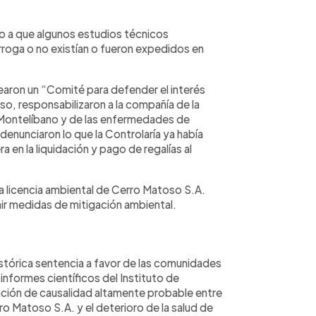
do a que algunos estudios técnicos
rroga o no existían o fueron expedidos en
earon un “Comité para defender el interés
o, responsabilizaron a la compañía de la
 Montelíbano y de las enfermedades de
enunciaron lo que la Controlaría ya había
a en la liquidación y pago de regalías al
 la licencia ambiental de Cerro Matoso S.A.
inir medidas de mitigación ambiental.
istórica sentencia a favor de las comunidades
informes científicos del Instituto de
elación de causalidad altamente probable entre
ro Matoso S.A. y el deterioro de la salud de