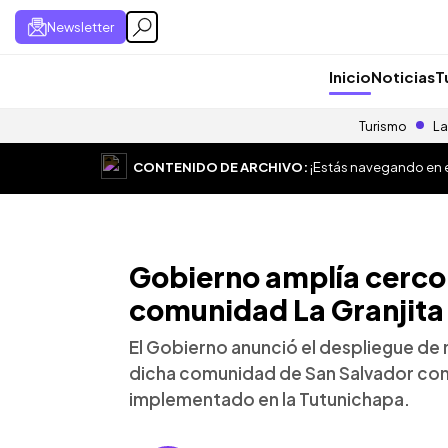
Newsletter
Inicio
Noticias
T
Turismo
La
CONTENIDO DE ARCHIVO:
¡Estás navegando en el
Gobierno amplía cerco m
comunidad La Granjita
El Gobierno anunció el despliegue de m
dicha comunidad de San Salvador com
implementado en la Tutunichapa.