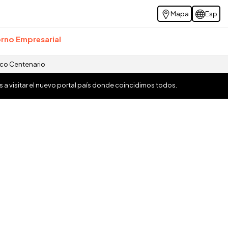
Mapa
Esp
rno Empresarial
ico Centenario
os a visitar el nuevo portal país donde coincidimos todos.