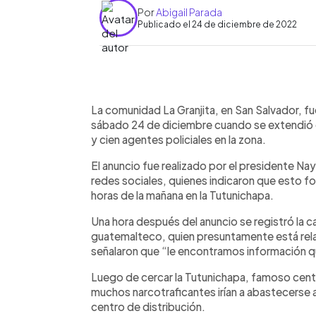
Por
Abigail Parada
Publicado el 24 de diciembre de 2022
0:00
Facebook
Twitter
►
Escuchar artículo
La comunidad La Granjita, en San Salvador, f
sábado 24 de diciembre cuando se extendió e
y cien agentes policiales en la zona.
El anuncio fue realizado por el presidente Na
redes sociales, quienes indicaron que esto 
horas de la mañana en la Tutunichapa.
Una hora después del anuncio se registró la 
guatemalteco, quien presuntamente está relac
señalaron que “le encontramos información que 
Luego de cercar la Tutunichapa, famoso cent
muchos narcotraficantes irían a abastecerse 
centro de distribución.