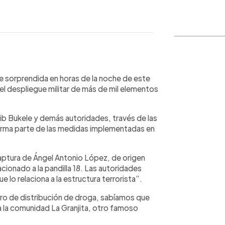
WhatsApp
Copiar link
ue sorprendida en horas de la noche de este
l despliegue militar de más de mil elementos
yib Bukele y demás autoridades, través de las
forma parte de las medidas implementadas en
captura de Ángel Antonio López, de origen
ionado a la pandilla 18. Las autoridades
lo relaciona a la estructura terrorista”.
ro de distribución de droga, sabíamos que
a la comunidad La Granjita, otro famoso