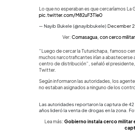
Lo que no esperaban es que cercaríamos La Gr
pic.twitter.com/M82uF3Tle0
— Nayib Bukele (@nayibbukele)
December 2
Ver:
Comasagua, con cerco militar
“Luego de cercar la Tutunichapa, famoso cen
muchos narcotraficantes irían a abastecerse 
centro de distribución”, señaló el presidente
Twitter.
Según informaron las autoridades, los agent
no estaban asignados a ninguno de los cont
Las autoridades reportaron la captura de 42 
años lideró la venta de drogas en la zona. 
Lea más:
Gobierno instala cerco milita
capt