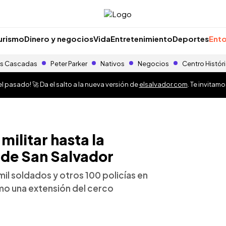
urismo
Dinero y negocios
Vida
Entretenimiento
Deportes
Ento
s Cascadas
Peter Parker
Nativos
Negocios
Centro Histór
 pasado! 🚀 Da el salto a la nueva versión de
elsalvador.com
. Te invitam
ilitar hasta la
 de San Salvador
il soldados y otros 100 policías en
o una extensión del cerco