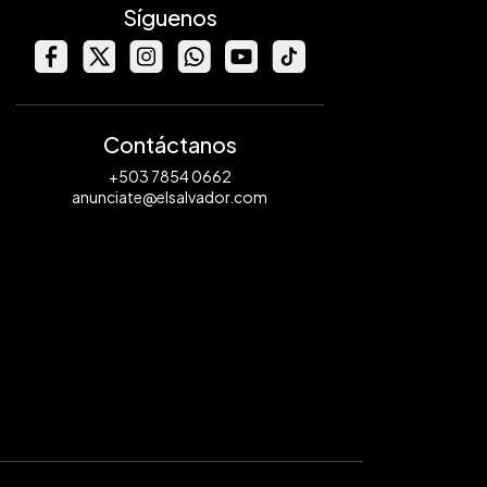
Síguenos
Contáctanos
+503 7854 0662
anunciate@elsalvador.com