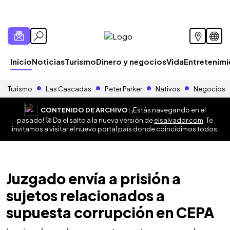
Inicio
Noticias
Turismo
Dinero y negocios
Vida
Entretenim
Turismo
Las Cascadas
Peter Parker
Nativos
Negocios
CONTENIDO DE ARCHIVO:
¡Estás navegando en el
pasado! 🚀 Da el salto a la nueva versión de
elsalvador.com
. Te
invitamos a visitar el nuevo portal país donde coincidimos todos.
Juzgado envía a prisión a
sujetos relacionados a
supuesta corrupción en CEPA