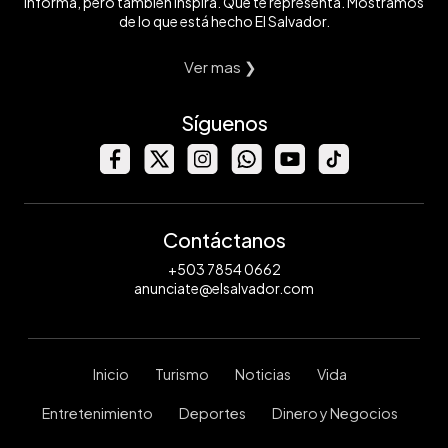
informa, pero también inspira. Que te representa. Mostramos
de lo que está hecho El Salvador.
Ver mas ❯
Síguenos
Contáctanos
+503 7854 0662
anunciate@elsalvador.com
Inicio
Turismo
Noticias
Vida
Entretenimiento
Deportes
Dinero y Negocios