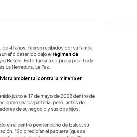
WhatsApp
Copiar link
 de 41 años, fueron recibidos por su familia
a un año detenido bajo el
régimen de
ib Bukele. Esto fue una sorpresa para toda
uis La Herradura, La Paz.
ivista ambiental contra la minería en
tenido justo el 17 de mayo de 2022 dentro de
os como una carpintería; pero, antes de
jadores de su negocio y sus dos hijos.
o en el centro penitenciario de Izalco, su
mación. "Solo recibían el paquete (que se