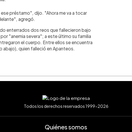
 ese préstamo", dijo. "Ahora me va a tocar
delante", agregó.
ido enterrados dos reos que fallecieron bajo
or "anemia severa"; a este último su familia
tregaron el cuerpo. Entre ellos se encuentra
o abajo), quien falleció en Apanteos.
Todos los derechos reservados 1999-2026
Quiénes somos