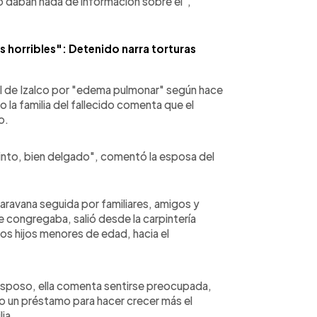
no daban nada de información sobre él",
s horribles": Detenido narra torturas
enal de Izalco por "edema pulmonar" según hace
la familia del fallecido comenta que el
o.
tinto, bien delgado", comentó la esposa del
aravana seguida por familiares, amigos y
 se congregaba, salió desde la carpintería
os hijos menores de edad, hacia el
u esposo, ella comenta sentirse preocupada,
do un préstamo para hacer crecer más el
ia.