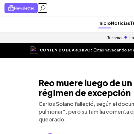
Newsletter
Inicio
Noticias
T
Turismo
La
CONTENIDO DE ARCHIVO:
¡Estás navegando en el
Reo muere luego de un 
régimen de excepción
Carlos Solano falleció, según el doc
pulmonar"; pero su familia comenta q
quebrado.