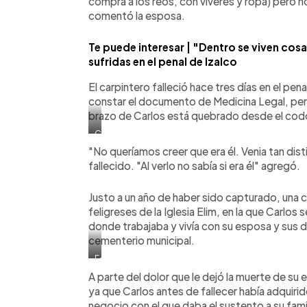
compra a los reos, con víveres y ropa) pero 
EDH/
comentó la esposa.
Cortesía
Te puede interesar | "Dentro se viven cosa
sufridas en el penal de Izalco
El carpintero falleció hace tres días en el p
constar el documento de Medicina Legal, pero 
brazo de Carlos está quebrado desde el cod
Carlos
se
"No queríamos creer que era él. Venia tan dis
congregaba
fallecido. "Al verlo no sabía si era él" agregó.
en
la
Iglesia
Justo a un año de haber sido capturado, una c
Elim
de
feligreses de la Iglesia Elim, en la que Carlos
la
donde trabajaba y vivía con su esposa y sus d
localidad.
cementerio municipal.
Foto
EDH/
Foto
Cortesía
EDH/
A parte del dolor que le dejó la muerte de s
Cortesía
ya que Carlos antes de fallecer había adquiri
negocio con el que daba el sustento a su famil