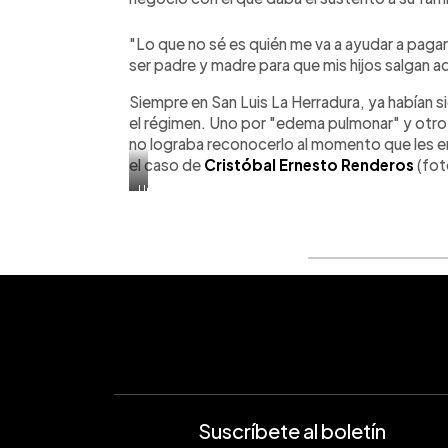
"Lo que no sé es quién me va a ayudar a pagar
ser padre y madre para que mis hijos salgan a
Siempre en San Luis La Herradura, ya habían s
el régimen. Uno por "edema pulmonar" y otro p
no lograba reconocerlo al momento que les en
el caso de
Cristóbal Ernesto Renderos
(fot
Un
familiar
sostiene
una
foto
reciente
de
Cristóbal
Renderos,
otra
de
las
personas
de
San
Suscríbete al boletín
Luis
La