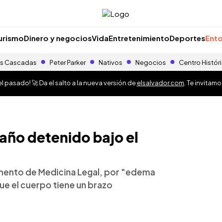
urismo
Dinero y negocios
Vida
Entretenimiento
Deportes
Ento
s Cascadas
Peter Parker
Nativos
Negocios
Centro Histór
 pasado! 🚀 Da el salto a la nueva versión de
elsalvador.com
. Te invitam
año detenido bajo el
umento de Medicina Legal, por "edema
ue el cuerpo tiene un brazo