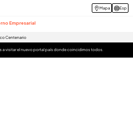
Mapa
Esp
rno Empresarial
ico Centenario
os a visitar el nuevo portal país donde coincidimos todos.