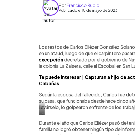
Por
Francisco Rubio
Publicado el 18 de mayo de 2023
0:00
Facebook
Twitter
►
Escuchar artículo
Los restos de Carlos Eliézer González Solano,
en un ataúd, luego de que el carpintero pasar
excepción
decretado por el gobierno de Nay
la colonia La Zalsera, calle al Escobal en San L
Te puede interesar | Capturan a hijo de act
Cabañas
Según la esposa del fallecido, Carlos fue de
su casa, que funcionaba desde hace cinco añ
llevárselo, lo golpearon enfrente de los traba
Funeral
de
Durante el año que Carlos Eliézer pasó detenid
González
familia no logró obtener ningún tipo de infor
Solano.
Foto