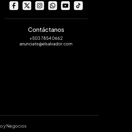
Contáctanos
+503 7854 0662
anunciate@elsalvador.com
ro y Negocios