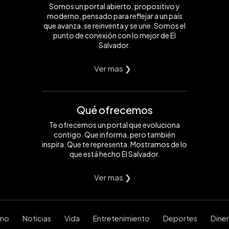
Somos un portal abierto, propositivo y
moderno, pensado para reflejar a un país
que avanza, se reinventa y se une. Somos el
punto de conexión con lo mejor de El
Salvador.
Ver mas ❯
Qué ofrecemos
Te ofrecemos un portal que evoluciona
contigo. Que informa, pero también
inspira. Que te representa. Mostramos de lo
que está hecho El Salvador.
Ver mas ❯
smo
Noticias
Vida
Entretenimiento
Deportes
Dine