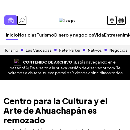
Inicio
Noticias
Turismo
Dinero y negocios
Vida
Entretenim
Turismo
Las Cascadas
Peter Parker
Nativos
Negocios
CONTENIDO DE ARCHIVO:
¡Estás navegando en el
pasado! 🚀 Da el salto a la nueva versión de
elsalvador.com
. Te
invitamos a visitar el nuevo portal país donde coincidimos todos.
Centro para la Cultura y el
Arte de Ahuachapán es
remozado