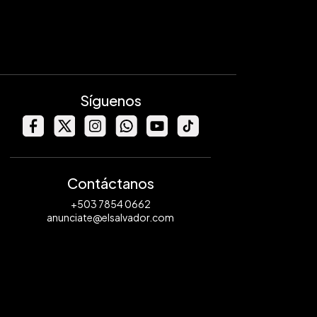
Síguenos
Contáctanos
+503 7854 0662
anunciate@elsalvador.com