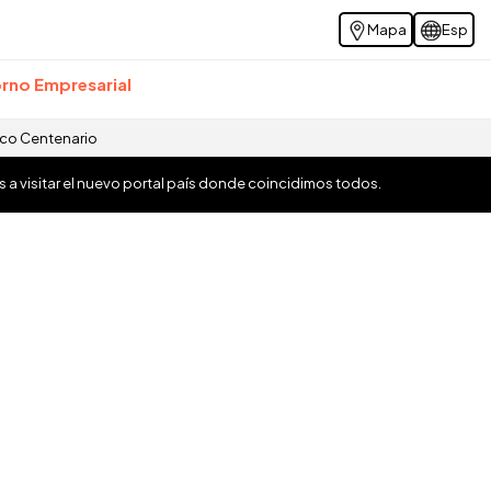
Mapa
Esp
rno Empresarial
ico Centenario
os a visitar el nuevo portal país donde coincidimos todos.