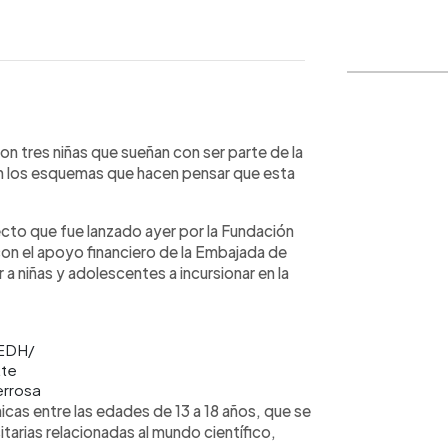
WhatsApp
Copiar link
n tres niñas que sueñan con ser parte de la
con los esquemas que hacen pensar que esta
ecto que fue lanzado ayer por la Fundación
n el apoyo financiero de la Embajada de
 niñas y adolescentes a incursionar en la
 EDH/
tte
rrosa
hicas entre las edades de 13 a 18 años, que se
tarias relacionadas al mundo científico,