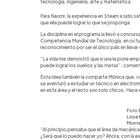
tecnología, ingeniería, arte y matemática.
Para Naomi, la experiencia en Steam a sido sa
que ella puede lograr lo que se proponga.
La disciplina en el programa la llevó a concurs
Competencia Mundial de Tecnología, en octub
reconocimiento por ser el único país en llevar
“La vida me demostró que si una le pone empe
puede lograr los sueños y las metas”, coment
Esta idea también la comparte Mónica que, con
se aventuró a estudiar un técnico en electrom
en esta área y el resto son solo chicos. Hace 
Foto
Lisse
Monte
“Al principio pensaba que el área de mecánic
¿Será que lo puedo hacer yo? Ahora, con la e