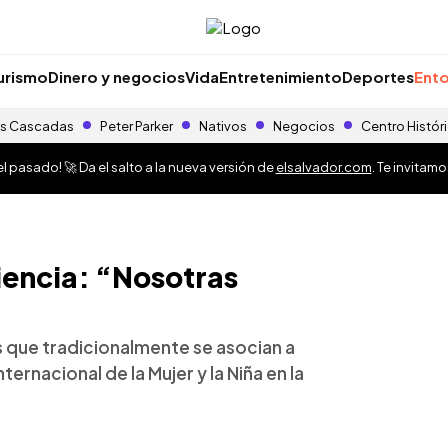
urismo
Dinero y negocios
Vida
Entretenimiento
Deportes
Ento
s Cascadas
Peter Parker
Nativos
Negocios
Centro Histór
 pasado! 🚀 Da el salto a la nueva versión de
elsalvador.com
. Te invitam
iencia: “Nosotras
s que tradicionalmente se asocian a
rnacional de la Mujer y la Niña en la