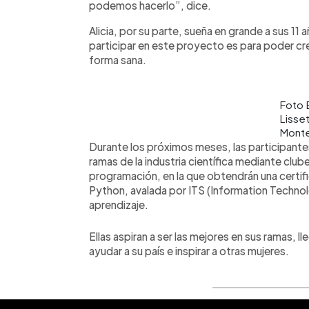
podemos hacerlo”, dice.
Alicia, por su parte, sueña en grande a sus 11
participar en este proyecto es para poder c
forma sana.
Foto
Lisse
Monte
Durante los próximos meses, las participante
ramas de la industria científica mediante club
programación, en la que obtendrán una certif
Python, avalada por ITS (Information Technolo
aprendizaje.
Ellas aspiran a ser las mejores en sus ramas, l
ayudar a su país e inspirar a otras mujeres.