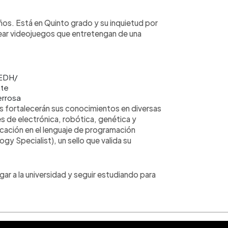
 años. Está en Quinto grado y su inquietud por
rear videojuegos que entretengan de una
 EDH/
tte
rrosa
s fortalecerán sus conocimientos en diversas
es de electrónica, robótica, genética y
icación en el lenguaje de programación
gy Specialist), un sello que valida su
legar a la universidad y seguir estudiando para