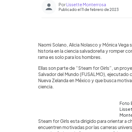
Por
Lissette Monterrosa
Publicado el 11 de febrero de 2023
0:00
Facebook
Twitter
►
Escuchar artículo
Naomi Solano, Alicia Nolasco y Mónica Vega so
historia en la ciencia salvadoreña y romper 
rama es solo para los hombres.
Ellas son parte de “Steam for Girls”, un proy
Salvador del Mundo (FUSALMO), ejecutado co
Nueva Zelanda en México y que busca motivar a
ciencia.
Foto
Lisse
Monte
Steam for Girls esta dirigido para orientar a c
encuentren motivadas por las carreras universi