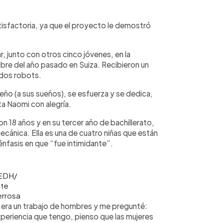
tisfactoria, ya que el proyecto le demostró
ar, junto con otros cinco jóvenes, en la
re del año pasado en Suiza. Recibieron un
 dos robots.
ño (a sus sueños), se esfuerza y se dedica,
a Naomi con alegría.
 18 años y en su tercer año de bachillerato,
ecánica. Ella es una de cuatro niñas que están
énfasis en que “fue intimidante”.
 EDH/
tte
rrosa
a era un trabajo de hombres y me pregunté:
xperiencia que tengo, pienso que las mujeres