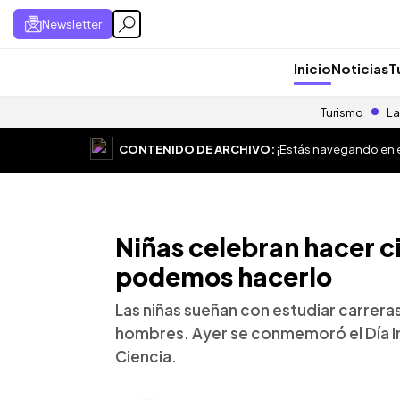
Newsletter
Inicio
Noticias
T
Turismo
La
CONTENIDO DE ARCHIVO:
¡Estás navegando en el
Niñas celebran hacer c
podemos hacerlo
Las niñas sueñan con estudiar carrera
hombres. Ayer se conmemoró el Día Inte
Ciencia.