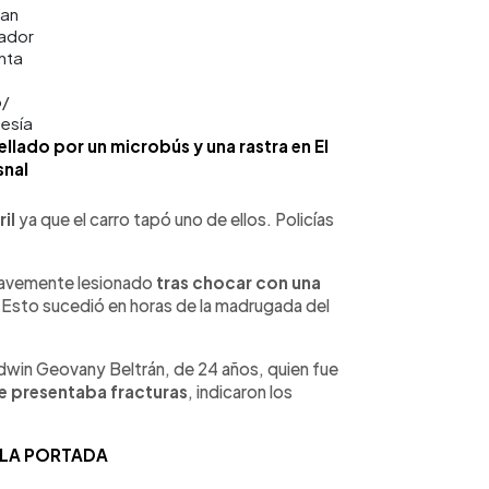
San
ador
nta
o/
esía
lado por un microbús y una rastra en El
snal
il
ya que el carro tapó uno de ellos. Policías
gravemente lesionado
tras chocar con una
. Esto sucedió en horas de la madrugada del
dwin Geovany Beltrán, de 24 años, quien fue
e presentaba fracturas
, indicaron los
 LA PORTADA