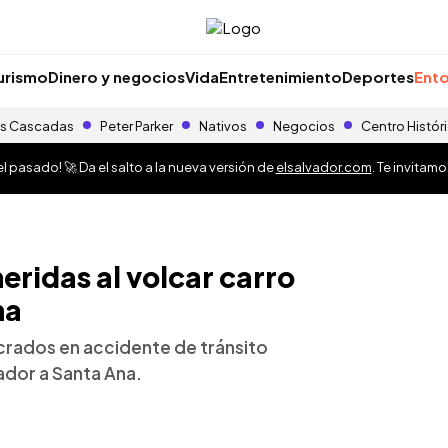
urismo
Dinero y negocios
Vida
Entretenimiento
Deportes
Ento
s Cascadas
Peter Parker
Nativos
Negocios
Centro Histór
 pasado! 🚀 Da el salto a la nueva versión de
elsalvador.com
. Te invitam
heridas al volcar carro
na
ucrados en accidente de tránsito
ador a Santa Ana.