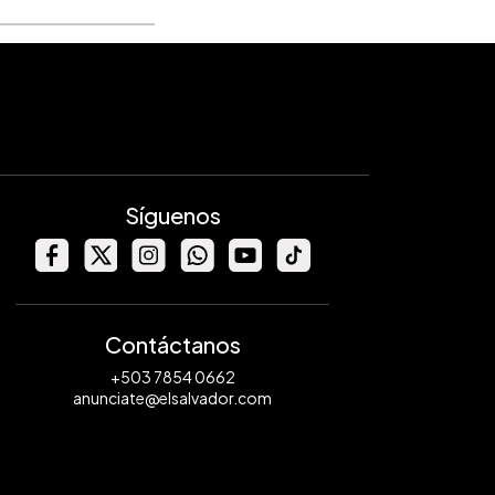
Síguenos
Contáctanos
+503 7854 0662
anunciate@elsalvador.com