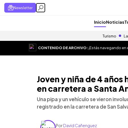
Newsletter
Inicio
Noticias
T
Turismo
La
CONTENIDO DE ARCHIVO:
¡Estás navegando en el
Joven y niña de 4 años 
en carretera a Santa A
Una pipa y un vehículo se vieron invol
registrado en la carretera de San Salv
Por
David Cañenguez