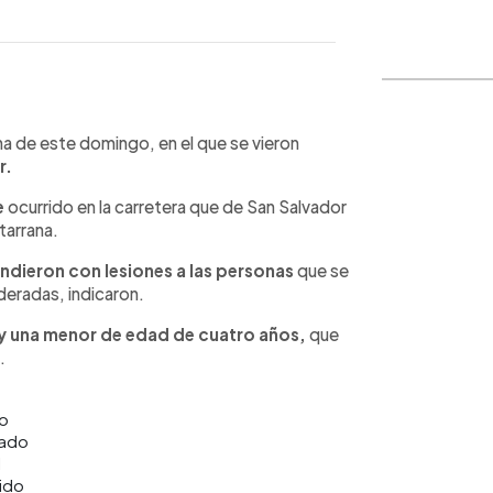
WhatsApp
Copiar link
na de este domingo, en el que se vieron
r.
e
ocurrido en la carretera que de San Salvador
tarrana.
ndieron con lesiones a las personas
que se
deradas, indicaron.
 y una menor de edad de cuatro años,
que
.
o
cado
l
ido