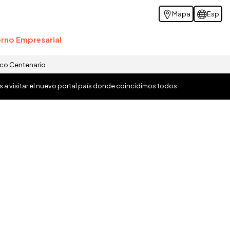
Mapa
Esp
rno Empresarial
ico Centenario
os a visitar el nuevo portal país donde coincidimos todos.