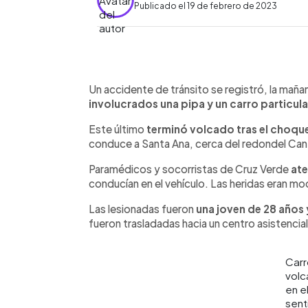
Publicado el 19 de febrero de 2023
0:00
Facebook
Twitter
►
Escuchar artículo
Un accidente de tránsito se registró, la maña
involucrados una pipa y un carro particula
Este último
terminó volcado tras el choqu
conduce a Santa Ana, cerca del redondel Can
Paramédicos y socorristas de Cruz Verde
ate
conducían en el vehículo. Las heridas eran mo
Las lesionadas fueron
una joven de 28 años
fueron trasladadas hacia un centro asistencial
Carr
vol
en e
sent