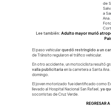
de 
Salv
a Sa
Ana.
Fot
Cort
Lee también:
Adulto mayor murió atropel
Pai
El paso vehicular
quedó restringido a un carr
de Tránsito regularon el tráfico vehicular.
En otro accidente, un motociclista resultó 
valla publicitaria
en la carretera a Santa Ana
domingo.
El joven motorizado fue identificado como E
llevado al Hospital Nacional San Rafael,
ya qu
socorristas de Cruz Verde.
REGRESAR A