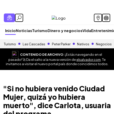
Inicio
Noticias
Turismo
Dinero y negocios
Vida
Entretenim
Turismo
Las Cascadas
Peter Parker
Nativos
Negocios
CONTENIDO DE ARCHIVO:
¡Estás navegando en el
pasado! 🚀 Da el salto a la nueva versión de
elsalvador.com
. Te
invitamos a visitar el nuevo portal país donde coincidimos todos.
"Si no hubiera venido Ciudad
Mujer, quizá yo hubiera
muerto", dice Carlota, usuaria
del programa