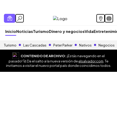
Inicio
Noticias
Turismo
Dinero y negocios
Vida
Entretenim
Turismo
Las Cascadas
Peter Parker
Nativos
Negocios
CONTENIDO DE ARCHIVO:
¡Estás navegando en el
pasado! 🚀 Da el salto a la nueva versión de
elsalvador.com
. Te
invitamos a visitar el nuevo portal país donde coincidimos todos.