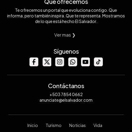
Qué ofrecemos
Te ofrecemos un portal que evoluciona contigo. Que
informa, pero también inspira. Que te representa. Mostramos
de lo que está hecho El Salvador.
Ver mas ❯
Síguenos
Contáctanos
+503 7854 0662
anunciate@elsalvador.com
Inicio
Turismo
Noticias
Vida