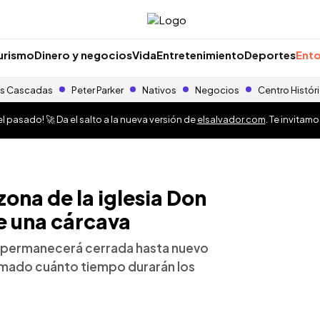
urismo
Dinero y negocios
Vida
Entretenimiento
Deportes
Ento
s Cascadas
Peter Parker
Nativos
Negocios
Centro Histór
 pasado! 🚀 Da el salto a la nueva versión de
elsalvador.com
. Te invitam
zona de la iglesia Don
e una cárcava
te permanecerá cerrada hasta nuevo
timado cuánto tiempo durarán los