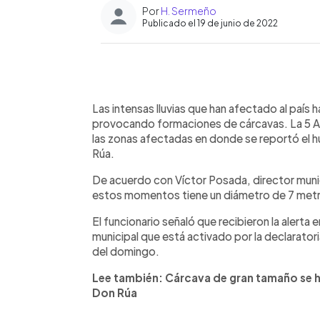
Por
H. Sermeño
Publicado el 19 de junio de 2022
0:00
Facebook
Twitter
►
Escuchar artículo
Las intensas lluvias que han afectado al país
provocando formaciones de cárcavas. La 5 Av
las zonas afectadas en donde se reportó el hun
Rúa.
De acuerdo con Víctor Posada, director munici
estos momentos tiene un diámetro de 7 metr
El funcionario señaló que recibieron la alert
municipal que está activado por la declaratori
del domingo.
Lee también: Cárcava de gran tamaño se ha
Don Rúa