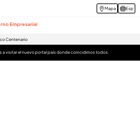
Mapa
Esp
rno Empresarial
ico Centenario
os a visitar el nuevo portal país donde coincidimos todos.