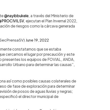
nte
@nayibbukele
, a través del Ministerio de
@PROCIVILSV
, ejecutan el Plan Invernal 2022,
igación de riesgos como la cárcava generada
(@SecPrensaSV)
June 19, 2022
tamente constatamos que se estaba
que cercamos el lugar por precaución y este
ho presentes los equipos de FOVIAL, ANDA,
sarrollo Urbano para determinar las causas”,
ona así como posibles causas colaterales de
ceso de fase de exploración para determinar
visión de posos de aguas lluvias y negras;
especificó el director municipal de