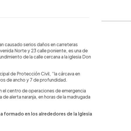
WhatsApp
Copiar link
 han causado serios daños en carreteras
enida Norte y 23 calle poniente, es una de
dimiento de la calle cercana a la iglesia Don
pal de Protección Civil, “la cárcava en
os de ancho y 7 de profundidad.
a en el centro de operaciones de emergencia
a de alerta naranja, en horas de la madrugada
 formado en los alrededores de la Iglesia