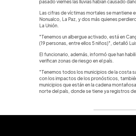
pasado viernes las lluvias habían causado dañ
Las cifras de víctimas mortales se mantiene e
Nonualco, La Paz, y dos más quienes perdieron
La Unión.
"Tenemos un albergue activado, está en Cangr
(19 personas, entre ellos 5 niños)", detalló Lu
El funcionario, además, informó que han habi
verifican zonas de riesgo en el país.
"Tenemos todos los municipios de la costa sa
con los impactos de los pronósticos, también
municipios que están en la cadena montañosa,
norte del país, donde se tiene ya registros 