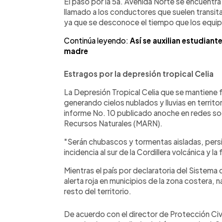
El paso por la 5a. Avenida Norte se encuentra
llamado a los conductores que suelen transitar
ya que se desconoce el tiempo que los equi
Continúa leyendo:
Así se auxilian estudiante
madre
Estragos por la depresión tropical Celia
La Depresión Tropical Celia que se mantiene 
generando cielos nublados y lluvias en territo
informe No. 10 publicado anoche en redes soc
Recursos Naturales (MARN).
"Serán chubascos y tormentas aisladas, pers
incidencia al sur de la Cordillera volcánica y la
Mientras el país por declaratoria del Sistema 
alerta roja en municipios de la zona costera, n
resto del territorio.
De acuerdo con el director de Protección Civi