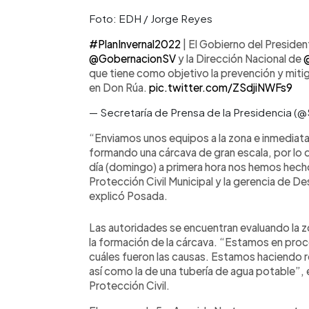
Foto: EDH / Jorge Reyes
#PlanInvernal2022
| El Gobierno del Preside
@GobernacionSV
y la Dirección Nacional de
que tiene como objetivo la prevención y mit
en Don Rúa.
pic.twitter.com/ZSdjiNWFs9
— Secretaría de Prensa de la Presidencia 
“Enviamos unos equipos a la zona e inmedia
formando una cárcava de gran escala, por lo 
día (domingo) a primera hora nos hemos hec
Protección Civil Municipal y la gerencia de De
explicó Posada.
Las autoridades se encuentran evaluando la z
la formación de la cárcava. “Estamos en pro
cuáles fueron las causas. Estamos haciendo re
así como la de una tubería de agua potable”, 
Protección Civil.