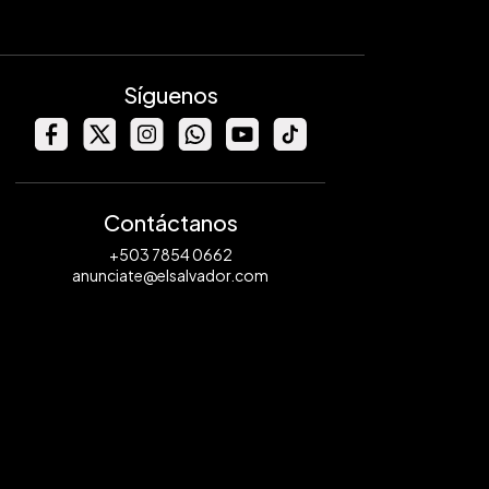
Síguenos
Contáctanos
+503 7854 0662
anunciate@elsalvador.com