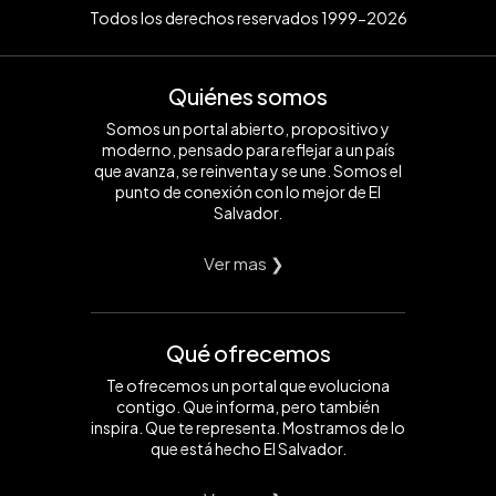
Todos los derechos reservados 1999-2026
Quiénes somos
Somos un portal abierto, propositivo y
moderno, pensado para reflejar a un país
que avanza, se reinventa y se une. Somos el
punto de conexión con lo mejor de El
Salvador.
Ver mas ❯
Qué ofrecemos
Te ofrecemos un portal que evoluciona
contigo. Que informa, pero también
inspira. Que te representa. Mostramos de lo
que está hecho El Salvador.