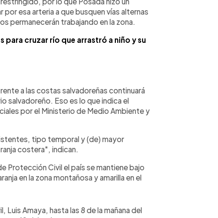
 restringido, por lo que Posada hizo un
 por esa arteria a que busquen vías alternas
pos permanecerán trabajando en la zona.
s para cruzar río que arrastró a niño y su
frente a las costas salvadoreñas continuará
rio salvadoreño. Eso es lo que indica el
iales por el Ministerio de Medio Ambiente y
istentes, tipo temporal y (de) mayor
 franja costera", indican.
de Protección Civil el país se mantiene bajo
aranja en la zona montañosa y amarilla en el
l, Luis Amaya, hasta las 8 de la mañana del