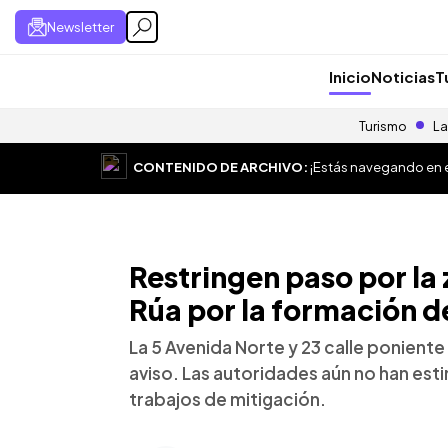
Newsletter
Inicio
Noticias
T
Turismo
La
CONTENIDO DE ARCHIVO:
¡Estás navegando en el
Restringen paso por la 
Rúa por la formación d
La 5 Avenida Norte y 23 calle ponien
aviso. Las autoridades aún no han es
trabajos de mitigación.