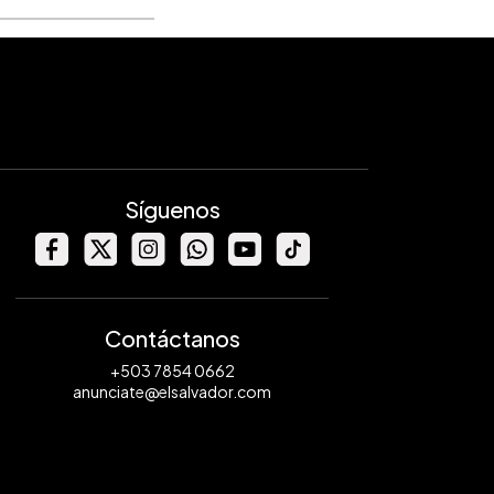
Síguenos
Contáctanos
+503 7854 0662
anunciate@elsalvador.com