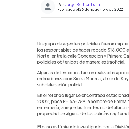
Por
Jorge Beltrán Luna
Publicado el 26 de noviembre de 2022
0:00
Facebook
Twitter
►
Escuchar artículo
Un grupo de agentes policiales fueron captu
los responsables de haber robado $18,000 en u
Norte, entre la calle Concepción y Primera Ca
policiales obtenidos de manera extraoficial.
Algunas detenciones fueron realizadas apro
en la urbanización Sierra Morena, al sur de So
subdelegación policial.
En el referido lugar se encontraba estacionad
2002, placa P-153-289, a nombre de Emma Me
enfermería, aunque las fuentes no detallaron s
propiedad de alguno de los policías captura
El caso está siendo investigado por la Divisi