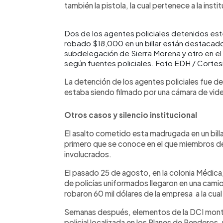
también la pistola, la cual pertenece a la instit
Dos de los agentes policiales detenidos 
robado $18,000 en un billar están destacad
subdelegación de Sierra Morena y otro en el
según fuentes policiales. Foto EDH / Cortes
La detención de los agentes policiales fue d
estaba siendo filmado por una cámara de vide
Otros casos y silencio institucional
El asalto cometido esta madrugada en un billa
primero que se conoce en el que miembros de l
involucrados.
El pasado 25 de agosto, en la colonia Médica,
de policías uniformados llegaron en una camio
robaron 60 mil dólares de la empresa a la cual 
Semanas después, elementos de la DCI mont
policial localizada en los Planes de Renderos,