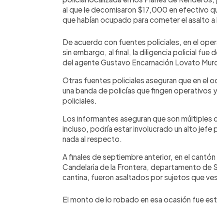
al que le decomisaron $17,000 en efectivo qu
que habían ocupado para cometer el asalto a 
De acuerdo con fuentes policiales, en el opera
sin embargo, al final, la diligencia policial f
del agente Gustavo Encarnación Lovato Murc
Otras fuentes policiales aseguran que en el 
una banda de policías que fingen operativos y
policiales.
Los informantes aseguran que son múltiples 
incluso, podría estar involucrado un alto jefe p
nada al respecto.
A finales de septiembre anterior, en el cantó
Candelaria de la Frontera, departamento de 
cantina, fueron asaltados por sujetos que ves
El monto de lo robado en esa ocasión fue est