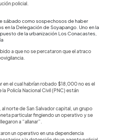
ución policial.
este sábado como sospechosos de haber
os en la Delegación de Soyapango. Uno en la
 puesto de la urbanización Los Conacastes,
ía
ebido a que no se percataron que el atraco
ovigilancia.
r en el cual habrían robado $18,000 no es el
a Policía Nacional Civil (PNC) están
 al norte de San Salvador capital, un grupo
neta particular fingiendo un operativo y se
llegaron a “allanar”.
aron un operativo en una dependencia
 posterior a la detención de un agente policial