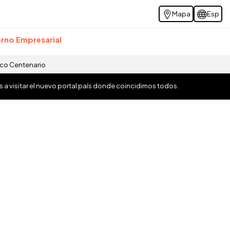
Mapa
Esp
rno Empresarial
ico Centenario
os a visitar el nuevo portal país donde coincidimos todos.