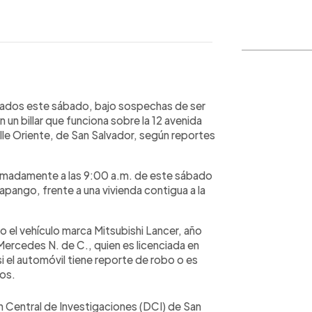
WhatsApp
Copiar link
rados este sábado, bajo sospechas de ser
n billar que funciona sobre la 12 avenida
lle Oriente, de San Salvador, según reportes
ximadamente a las 9:00 a.m. de este sábado
yapango, frente a una vivienda contigua a la
o el vehículo marca Mitsubishi Lancer, año
rcedes N. de C., quien es licenciada en
i el automóvil tiene reporte de robo o es
dos.
ón Central de Investigaciones (DCI) de San