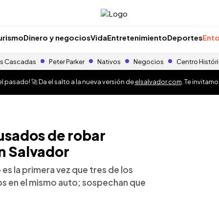
urismo
Dinero y negocios
Vida
Entretenimiento
Deportes
Ento
s Cascadas
Peter Parker
Nativos
Negocios
Centro Histór
 pasado! 🚀 Da el salto a la nueva versión de
elsalvador.com
. Te invitam
usados de robar
an Salvador
es la primera vez que tres de los
os en el mismo auto; sospechan que