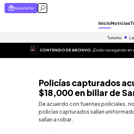
Newsletter
Inicio
Noticias
T
Turismo
La
CONTENIDO DE ARCHIVO:
¡Estás navegando en el
Policías capturados ac
$18,000 en billar de S
De acuerdo con fuentes policiales, no 
policías capturados salían uniformad
salían a robar.