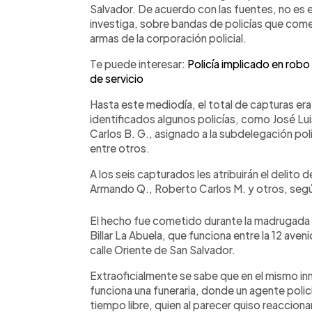
Salvador. De acuerdo con las fuentes, no es e
investiga, sobre bandas de policías que com
armas de la corporación policial.
Te puede interesar:
Policía implicado en robo
de servicio
Hasta este mediodía, el total de capturas er
identificados algunos policías, como José Lui
Carlos B. G., asignado a la subdelegación pol
entre otros.
A los seis capturados les atribuirán el delito
Armando Q., Roberto Carlos M. y otros, según 
El hecho fue cometido durante la madrugada
Billar La Abuela, que funciona entre la 12 ave
calle Oriente de San Salvador.
Extraoficialmente se sabe que en el mismo inm
funciona una funeraria, donde un agente poli
tiempo libre, quien al parecer quiso reaccionar