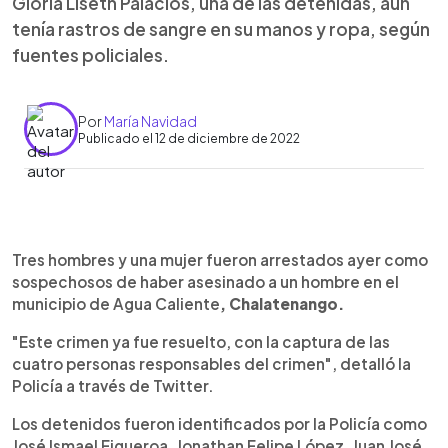
Gloria Liseth Palacios, una de las detenidas, aún
tenía rastros de sangre en su manos y ropa, según
fuentes policiales.
Por
María Navidad
Publicado el 12 de diciembre de 2022
0:00
►
Escuchar artículo
Tres hombres y una mujer fueron arrestados ayer como
sospechosos de haber asesinado a un hombre en el
municipio de Agua Caliente
, Chalatenango.
"Este crimen ya fue resuelto, con la captura de las
cuatro personas responsables del crimen", detalló la
Policía a través de Twitter.
Los detenidos fueron identificados por la Policía como
José Ismael Figueroa, Jonathan Felipe López, Juan José