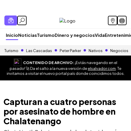
Inicio
Noticias
Turismo
Dinero y negocios
Vida
Entretenim
Turismo
Las Cascadas
Peter Parker
Nativos
Negocios
CONTENIDO DE ARCHIVO:
¡Estás navegando en el
pasado! 🚀 Da el salto a la nueva versión de
elsalvador.com
. Te
invitamos a visitar el nuevo portal país donde coincidimos todos.
Capturan a cuatro personas
por asesinato de hombre en
Chalatenango