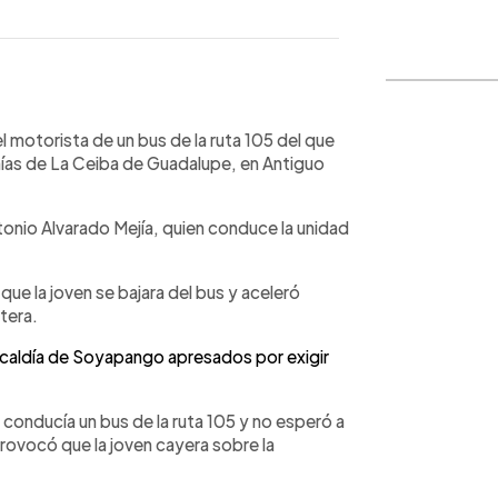
WhatsApp
Copiar link
el motorista de un bus de la ruta 105 del que
nías de La Ceiba de Guadalupe, en Antiguo
onio Alvarado Mejía, quien conduce la unidad
ue la joven se bajara del bus y aceleró
tera.
caldía de Soyapango apresados por exigir
conducía un bus de la ruta 105 y no esperó a
provocó que la joven cayera sobre la