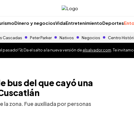
urismo
Dinero y negocios
Vida
Entretenimiento
Deportes
Ento
s Cascadas
Peter Parker
Nativos
Negocios
Centro Histór
 pasado! 🚀 Da el salto a la nueva versión de
elsalvador.com
. Te invitam
e bus del que cayó una
 Cuscatlán
e la zona. Fue auxiliada por personas