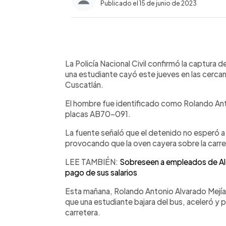
Publicado el 15 de junio de 2023
0:00
Facebook
Twitter
►
Escuchar artículo
La Policía Nacional Civil confirmó la captura d
una estudiante cayó este jueves en las cerca
Cuscatlán.
El hombre fue identificado como Rolando Ant
placas AB70-091.
La fuente señaló que el detenido no esperó a q
provocando que la oven cayera sobre la carre
LEE TAMBIÉN:
Sobreseen a empleados de Al
pago de sus salarios
Esta mañana, Rolando Antonio Alvarado Mejía 
que una estudiante bajara del bus, aceleró y 
carretera.