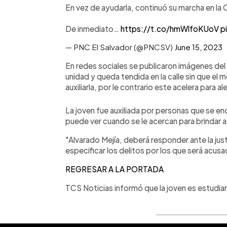
En vez de ayudarla, continuó su marcha en la
De inmediato…
https://t.co/hmWlfoKUoV
p
— PNC El Salvador (@PNCSV)
June 15, 2023
En redes sociales se publicaron imágenes del
unidad y queda tendida en la calle sin que el 
auxiliarla, por le contrario este acelera para ale
La joven fue auxiliada por personas que se en
puede ver cuando se le acercan para brindar 
"Alvarado Mejía, deberá responder ante la just
especificar los delitos por los que será acus
REGRESAR A LA PORTADA
TCS Noticias informó que la joven es estudian