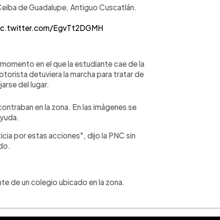
 Ceiba de Guadalupe, Antiguo Cuscatlán.
ic.twitter.com/EgvTt2DGMH
 momento en el que la estudiante cae de la
motorista detuviera la marcha para tratar de
jarse del lugar.
contraban en la zona. En las imágenes se
ayuda.
icia por estas acciones", dijo la PNC sin
ado.
te de un colegio ubicado en la zona.