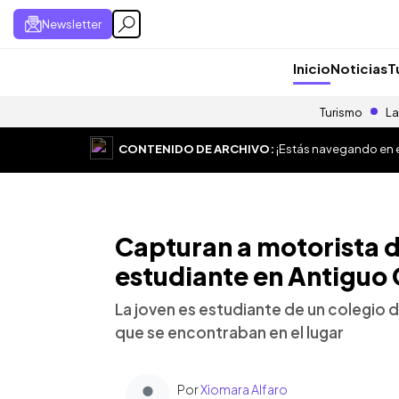
Newsletter
Inicio
Noticias
T
Turismo
La
CONTENIDO DE ARCHIVO:
¡Estás navegando en el
Capturan a motorista d
estudiante en Antiguo
La joven es estudiante de un colegio d
que se encontraban en el lugar
Por
Xiomara Alfaro