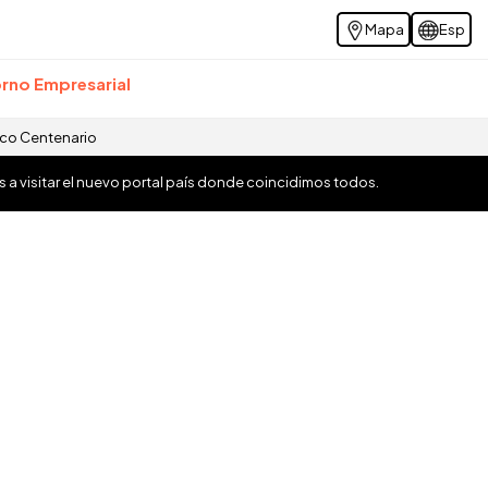
Mapa
Esp
rno Empresarial
ico Centenario
os a visitar el nuevo portal país donde coincidimos todos.