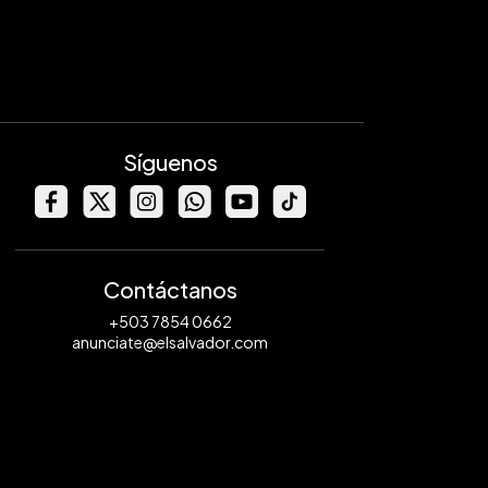
Síguenos
Contáctanos
+503 7854 0662
anunciate@elsalvador.com