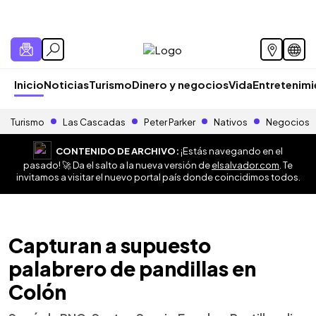
Inicio
Noticias
Turismo
Dinero y negocios
Vida
Entretenim
Turismo
Las Cascadas
Peter Parker
Nativos
Negocios
CONTENIDO DE ARCHIVO:
¡Estás navegando en el
pasado! 🚀 Da el salto a la nueva versión de
elsalvador.com
. Te
invitamos a visitar el nuevo portal país donde coincidimos todos.
Capturan a supuesto
palabrero de pandillas en
Colón