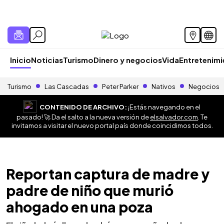
Inicio
Noticias
Turismo
Dinero y negocios
Vida
Entretenim
Turismo
Las Cascadas
Peter Parker
Nativos
Negocios
CONTENIDO DE ARCHIVO:
¡Estás navegando en el
pasado! 🚀 Da el salto a la nueva versión de
elsalvador.com
. Te
invitamos a visitar el nuevo portal país donde coincidimos todos.
Reportan captura de madre y
padre de niño que murió
ahogado en una poza