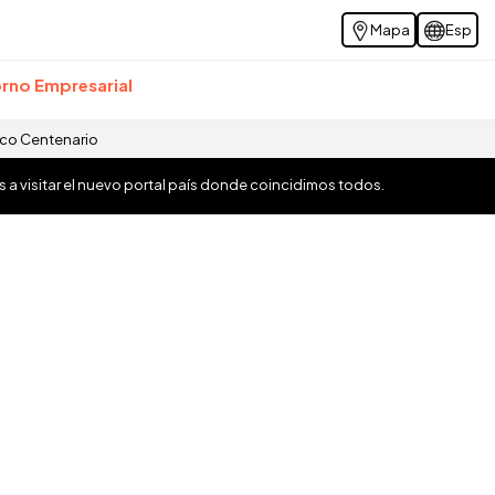
Mapa
Esp
rno Empresarial
ico Centenario
os a visitar el nuevo portal país donde coincidimos todos.