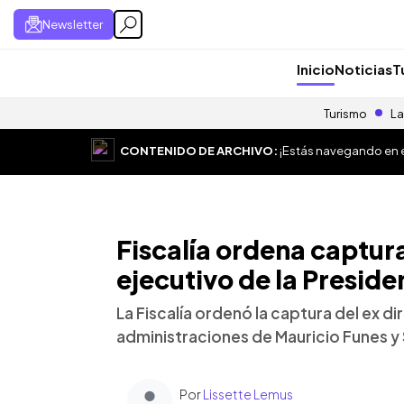
Newsletter
Inicio
Noticias
T
Turismo
La
CONTENIDO DE ARCHIVO:
¡Estás navegando en el
Fiscalía ordena captura
ejecutivo de la Preside
La Fiscalía ordenó la captura del ex di
administraciones de Mauricio Funes y
Por
Lissette Lemus