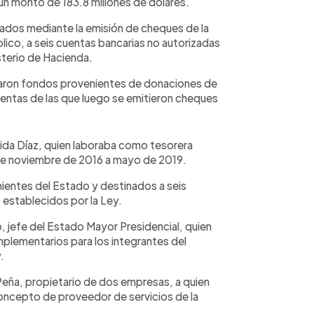
 monto de 183.8 millones de dólares.
viados mediante la emisión de cheques de la
blico, a seis cuentas bancarias no autorizadas
isterio de Hacienda.
ron fondos provenientes de donaciones de
entas de las que luego se emitieron cheques
ida Díaz, quien laboraba como tesorera
o de noviembre de 2016 a mayo de 2019.
ientes del Estado y destinados a seis
s establecidos por la Ley.
 jefe del Estado Mayor Presidencial, quien
plementarios para los integrantes del
.
Peña, propietario de dos empresas, a quien
oncepto de proveedor de servicios de la