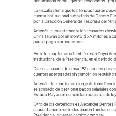
denominada como “gastos reservados” por un
La Fiscalía afirma que los fondos fueron des
cuenta institucional subsidiaria del Tesoro Pú
por la Dirección General de Tesorería del Min
Además, supuestamente los acusados desvia
China Taiwán por un monto $3.9 millones a cu
para el pago a proveedores.
Entre los capturados también está Daysi Arm
institucional de la Presidencia, en el períod
Díaz es acusada de firmar 193 cheques proven
cuentas aperturadas sin cumplir los requisito
Además, fue capturado Jorge Antonio Revelo,
es acusado de gestionar pagos salariales com
Estado Mayor sin cumplir los requisitos de ley
Otro de los detenidos es Alexander Benítez 
supuestamente se le destinaron fondos en c
Presidencia, sin estar inscrito como tal.