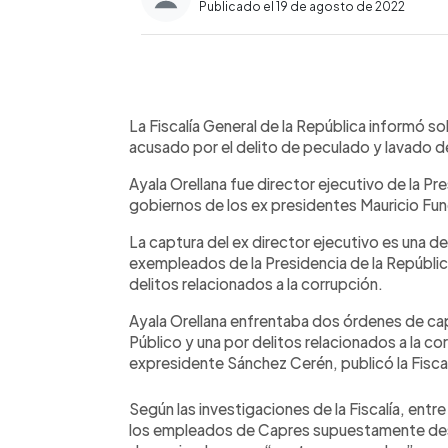
Publicado el 19 de agosto de 2022
0:00
Facebook
Twitter
►
Escuchar artículo
La Fiscalía General de la República informó so
acusado por el delito de peculado y lavado d
Ayala Orellana fue director ejecutivo de la Pr
gobiernos de los ex presidentes Mauricio F
La captura del ex director ejecutivo es una de
exempleados de la Presidencia de la Repúblic
delitos relacionados a la corrupción.
Ayala Orellana enfrentaba dos órdenes de c
Público y una por delitos relacionados a la co
expresidente Sánchez Cerén, publicó la Fiscal
Según las investigaciones de la Fiscalía, entre
los empleados de Capres supuestamente desv