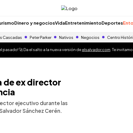
urismo
Dinero y negocios
Vida
Entretenimiento
Deportes
Ento
s Cascadas
Peter Parker
Nativos
Negocios
Centro Histór
 pasado! 🚀 Da el salto a la nueva versión de
elsalvador.com
. Te invitam
 de ex director
ncia
rector ejecutivo durante las
 Salvador Sánchez Cerén.