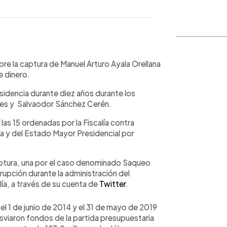
WhatsApp
Copiar link
bre la captura de Manuel Arturo Ayala Orellana
e dinero.
esidencia durante diez años durante los
unes y Salvaodor Sánchez Cerén.
 las 15 ordenadas por la Fiscalía contra
a y del Estado Mayor Presidencial por
aptura, una por el caso denominado Saqueo
rrupción durante la administración del
ía, a través de su cuenta de
Twitter
.
 el 1 de junio de 2014 y el 31 de mayo de 2019
iaron fondos de la partida presupuestaria