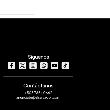
Síguenos
Contáctanos
+503 7854 0662
anunciate@elsalvador.com