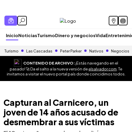
Inicio
Noticias
Turismo
Dinero y negocios
Vida
Entretenim
Turismo
Las Cascadas
Peter Parker
Nativos
Negocios
CONTENIDO DE ARCHIVO:
¡Estás navegando en el
pasado! 🚀 Da el salto a la nueva versión de
elsalvador.com
. Te
invitamos a visitar el nuevo portal país donde coincidimos todos.
Capturan al Carnicero, un
joven de 14 años acusado de
desmembrar a sus víctimas