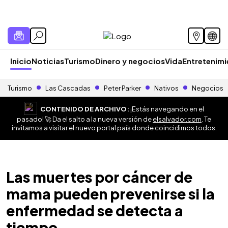
Inicio
Noticias
Turismo
Dinero y negocios
Vida
Entretenim
Turismo
Las Cascadas
Peter Parker
Nativos
Negocios
CONTENIDO DE ARCHIVO:
¡Estás navegando en el
pasado! 🚀 Da el salto a la nueva versión de
elsalvador.com
. Te
invitamos a visitar el nuevo portal país donde coincidimos todos.
Las muertes por cáncer de
mama pueden prevenirse si la
enfermedad se detecta a
tiempo