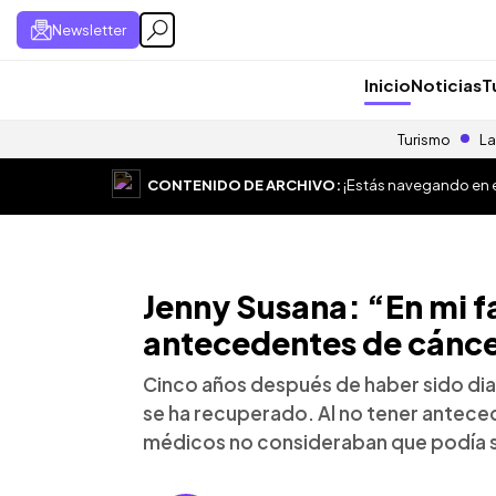
Newsletter
Inicio
Noticias
T
Turismo
La
CONTENIDO DE ARCHIVO:
¡Estás navegando en el
Jenny Susana: “En mi f
antecedentes de cáncer
Cinco años después de haber sido di
se ha recuperado. Al no tener anteced
médicos no consideraban que podía s