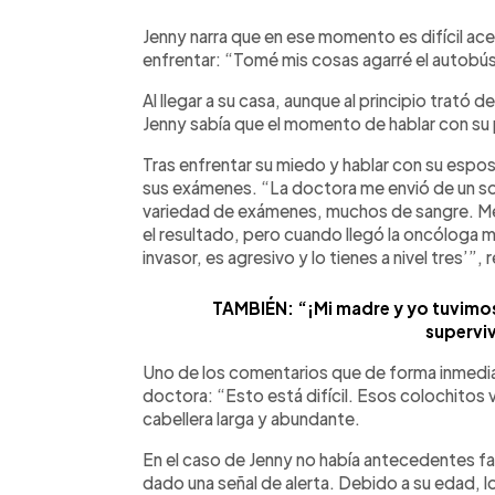
Jenny narra que en ese momento es difícil acep
enfrentar: “Tomé mis cosas agarré el autobús
Al llegar a su casa, aunque al principio trató d
Jenny sabía que el momento de hablar con su p
Tras enfrentar su miedo y hablar con su esposo
sus exámenes. “La doctora me envió de un so
variedad de exámenes, muchos de sangre. Me
el resultado, pero cuando llegó la oncóloga m
invasor, es agresivo y lo tienes a nivel tres’”, r
TAMBIÉN: “¡Mi madre y yo tuvimo
supervi
Uno de los comentarios que de forma inmediat
doctora: “Esto está difícil. Esos colochitos va
cabellera larga y abundante.
En el caso de Jenny no había antecedentes fa
dado una señal de alerta. Debido a su edad, l