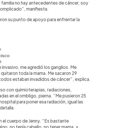
 familia no hay antecedentes de cáncer, soy
 complicado”, manifiesta.
on su punto de apoyo para enfrentar la
/
cisco
o
 invasivo, me agredió los ganglios. Me
e quitaron toda la mama. Me sacaron 29
 todos estaban invadidos de cáncer”, explica.
eso con quimioterapias, radiaciones,
das en el ombligo, pierna. “Me pusieron 25
hospital para poner esa radiación, igual las
detalla.
 el cuerpo de Jenny. “Es bastante
 algo, no tenía cabello, no tener mama, y