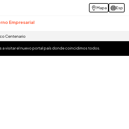
Mapa
Esp
rno Empresarial
ico Centenario
os a visitar el nuevo portal país donde coincidimos todos.