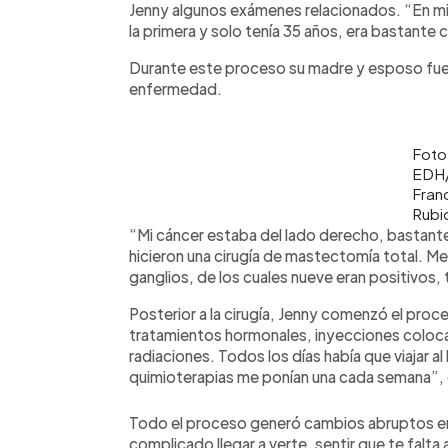
Jenny algunos exámenes relacionados. “En mi
la primera y solo tenía 35 años, era bastante
Durante este proceso su madre y esposo fuer
enfermedad.
Foto
EDH
Fran
Rubi
“Mi cáncer estaba del lado derecho, bastante
hicieron una cirugía de mastectomía total. M
ganglios, de los cuales nueve eran positivos,
Posterior a la cirugía, Jenny comenzó el proc
tratamientos hormonales, inyecciones coloca
radiaciones. Todos los días había que viajar al 
quimioterapias me ponían una cada semana”, 
Todo el proceso generó cambios abruptos en
complicado llegar a verte, sentir que te falta