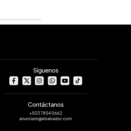
Síguenos
Contáctanos
+503 7854 0662
anunciate@elsalvador.com