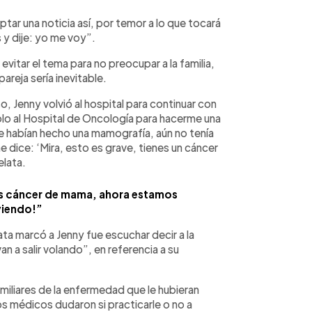
tar una noticia así, por temor a lo que tocará
 y dije: yo me voy”.
e evitar el tema para no preocupar a la familia,
areja sería inevitable.
, Jenny volvió al hospital para continuar con
lo al Hospital de Oncología para hacerme una
 habían hecho una mamografía, aún no tenía
e dice: ‘Mira, esto es grave, tienes un cáncer
elata.
s cáncer de mama, ahora estamos
viendo!”
a marcó a Jenny fue escuchar decir a la
n a salir volando”, en referencia a su
miliares de la enfermedad que le hubieran
os médicos dudaron si practicarle o no a