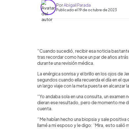
Por
Abigail Parada
Publicado el 19 de octubre de 2023
0:00
Facebook
Twitter
►
Escuchar artículo
“Cuando sucedió, recibir esa noticia bastante
tras recordar como hace un par de años atrá
durante una revisión médica.
La enérgica sonrisa y el brillo en los ojos de
segundos cuando ella recuerda el día en el que
un largo viaje con la meta puesta en alcanzar 
“Yo andaba sola en una consulta, un examen n
dieran ese resultado, pero de momento me di
cuenta.
“Me habían hecho una biopsia y sale positiva
llamé a mi esposo y le digo: ‘Mira, esto salió 