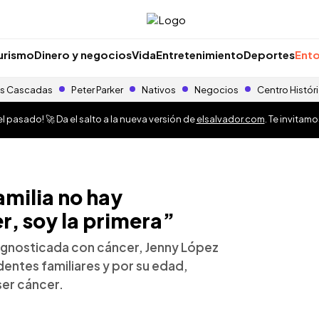
urismo
Dinero y negocios
Vida
Entretenimiento
Deportes
Ento
s Cascadas
Peter Parker
Nativos
Negocios
Centro Histór
 pasado! 🚀 Da el salto a la nueva versión de
elsalvador.com
. Te invitam
amilia no hay
, soy la primera”
agnosticada con cáncer, Jenny López
entes familiares y por su edad,
er cáncer.