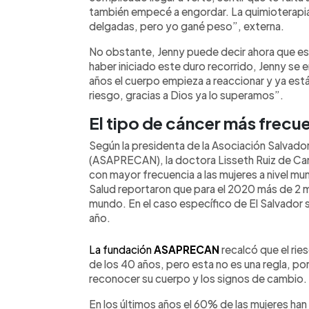
también empecé a engordar. La quimioterapia
delgadas, pero yo gané peso”, externa.
No obstante, Jenny puede decir ahora que es
haber iniciado este duro recorrido, Jenny se
años el cuerpo empieza a reaccionar y ya est
riesgo, gracias a Dios ya lo superamos”.
El tipo de cáncer más frecu
Según la presidenta de la Asociación Salvado
(ASAPRECAN), la doctora Lisseth Ruiz de Ca
con mayor frecuencia a las mujeres a nivel mun
Salud reportaron que para el 2020 más de 2 m
mundo. En el caso específico de El Salvador
año.
La fundación
ASAPRECAN
recalcó que el ri
de los 40 años, pero esta no es una regla, po
reconocer su cuerpo y los signos de cambio.
En los últimos años el 60% de las mujeres h