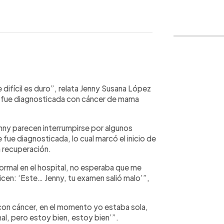
WhatsApp
Copiar link
 difícil es duro”, relata Jenny Susana López
s fue diagnosticada con cáncer de mama
 Jenny parecen interrumpirse por algunos
 fue diagnosticada, lo cual marcó el inicio de
la recuperación.
ormal en el hospital, no esperaba que me
cen: ‘Este… Jenny, tu examen salió malo’”,
 con cáncer, en el momento yo estaba sola,
mal, pero estoy bien, estoy bien’”.