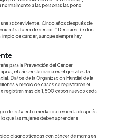
 normalmente a las personas las pone
 una sobreviviente. Cinco años después de
 encuentra fuera de riesgo: “Después de dos
á limpio de cáncer, aunque siempre hay
ente
reña para la Prevención del Cáncer
mpos, el cáncer de mama es el que afecta
dial. Datos de la Organización Mundial de la
illones y medio de casos se registraron el
 se registran más de 1,500 casos nuevos cada
esgo de esta enfermedad incrementa después
r lo que las mujeres deben aprender a
an sido diagnosticadas con cáncer de mama en